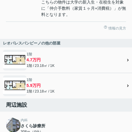
こちらの物件は大学の新入生・在校生を対象
に「仲介手数料（家賃１ヶ月+消費税）」が無
料となります。
情報の見方
レオパレスバンビーノの他の部屋
1階
4.7万円
1階 / 23.18㎡ / 1K
1階
5.9万円
1階 / 23.18㎡ / 1K
周辺施設
内科
さくら診療所
308ｍ（4分）