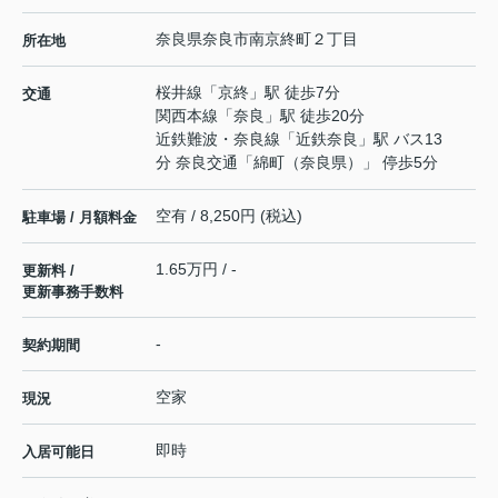
奈良県
奈良市
南京終町
２丁目
所在地
桜井線
「
京終
」駅 徒歩7分
交通
関西本線
「
奈良
」駅 徒歩20分
近鉄難波・奈良線
「
近鉄奈良
」駅 バス13
分 奈良交通「綿町（奈良県）」 停歩5分
空有 / 8,250円 (税込)
駐車場 / 月額料金
1.65万円 / -
更新料 /
更新事務手数料
-
契約期間
空家
現況
即時
入居可能日