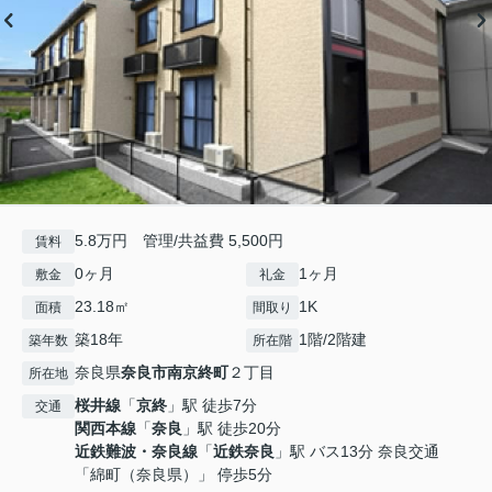
5.8万円 管理/共益費 5,500円
賃料
0ヶ月
1ヶ月
敷金
礼金
23.18㎡
1K
面積
間取り
築18年
1階/2階建
築年数
所在階
奈良県
奈良市
南京終町
２丁目
所在地
桜井線
「
京終
」駅 徒歩7分
交通
関西本線
「
奈良
」駅 徒歩20分
近鉄難波・奈良線
「
近鉄奈良
」駅 バス13分 奈良交通
「綿町（奈良県）」 停歩5分