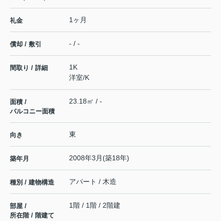
1ヶ月
礼金
- / -
償却 / 敷引
1K
間取り / 詳細
洋室
/
K
23.18㎡ / -
面積 /
バルコニー面積
東
向き
2008年3月(築18年)
築年月
アパート / 木造
種別 / 建物構造
1階 / 1階 / 2階建
部屋 /
所在階 / 階建て