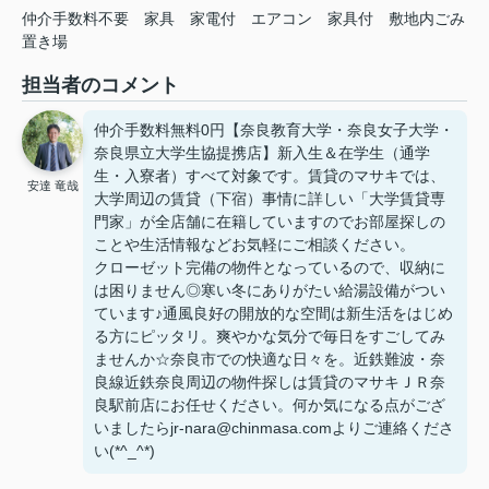
仲介手数料不要
家具
家電付
エアコン
家具付
敷地内ごみ
置き場
担当者のコメント
仲介手数料無料0円【奈良教育大学・奈良女子大学・
奈良県立大学生協提携店】新入生＆在学生（通学
生・入寮者）すべて対象です。賃貸のマサキでは、
安達 竜哉
大学周辺の賃貸（下宿）事情に詳しい「大学賃貸専
門家」が全店舗に在籍していますのでお部屋探しの
ことや生活情報などお気軽にご相談ください。
クローゼット完備の物件となっているので、収納に
は困りません◎寒い冬にありがたい給湯設備がつい
ています♪通風良好の開放的な空間は新生活をはじめ
る方にピッタリ。爽やかな気分で毎日をすごしてみ
ませんか☆奈良市での快適な日々を。近鉄難波・奈
良線近鉄奈良周辺の物件探しは賃貸のマサキＪＲ奈
良駅前店にお任せください。何か気になる点がござ
いましたらjr-nara@chinmasa.comよりご連絡くださ
い(*^_^*)