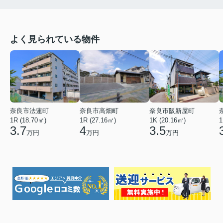
よく見られている物件
奈良市法蓮町
奈良市高畑町
奈良市阪新屋町
1R (18.70㎡)
1R (27.16㎡)
1K (20.16㎡)
1
3.7
4
3.5
万円
万円
万円