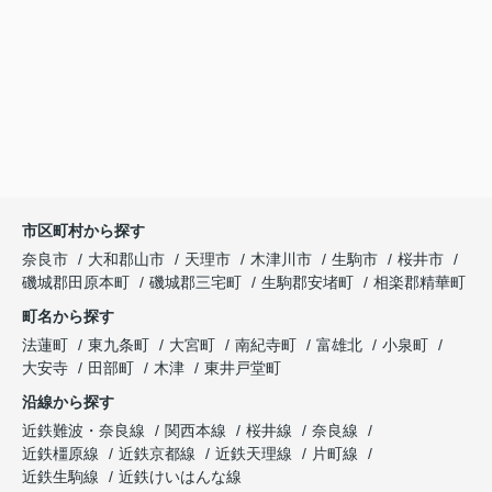
市区町村から探す
奈良市
大和郡山市
天理市
木津川市
生駒市
桜井市
磯城郡田原本町
磯城郡三宅町
生駒郡安堵町
相楽郡精華町
町名から探す
法蓮町
東九条町
大宮町
南紀寺町
富雄北
小泉町
大安寺
田部町
木津
東井戸堂町
沿線から探す
近鉄難波・奈良線
関西本線
桜井線
奈良線
近鉄橿原線
近鉄京都線
近鉄天理線
片町線
近鉄生駒線
近鉄けいはんな線