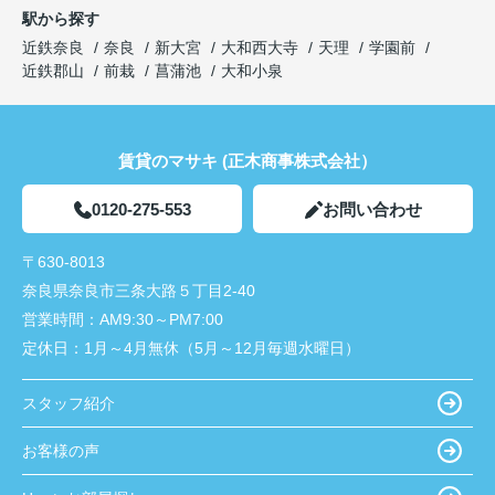
駅から探す
近鉄奈良
奈良
新大宮
大和西大寺
天理
学園前
近鉄郡山
前栽
菖蒲池
大和小泉
賃貸のマサキ (正木商事株式会社）
0120-275-553
お問い合わせ
〒630-8013
奈良県奈良市三条大路５丁目2-40
営業時間：
AM9:30～PM7:00
定休日：
1月～4月無休（5月～12月毎週水曜日）
スタッフ紹介
お客様の声