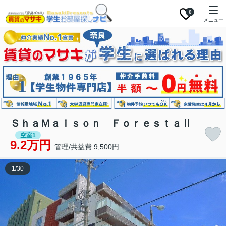
0
メニュー
ＳｈａＭａｉｓｏｎ ＦｏｒｅｓｔａⅡ
空室1
9.2万円
管理/共益費 9,500円
1
/
30