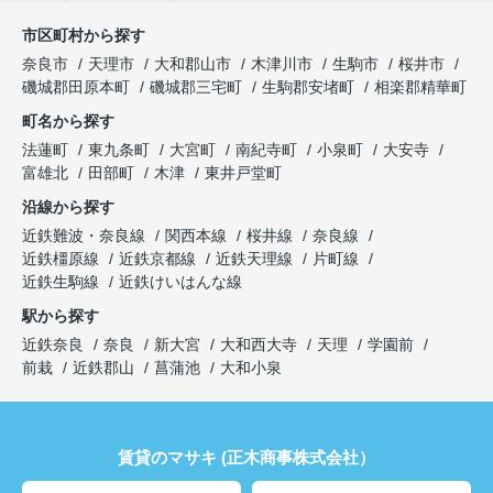
市区町村から探す
奈良市
天理市
大和郡山市
木津川市
生駒市
桜井市
磯城郡田原本町
磯城郡三宅町
生駒郡安堵町
相楽郡精華町
町名から探す
法蓮町
東九条町
大宮町
南紀寺町
小泉町
大安寺
富雄北
田部町
木津
東井戸堂町
沿線から探す
近鉄難波・奈良線
関西本線
桜井線
奈良線
近鉄橿原線
近鉄京都線
近鉄天理線
片町線
近鉄生駒線
近鉄けいはんな線
駅から探す
近鉄奈良
奈良
新大宮
大和西大寺
天理
学園前
前栽
近鉄郡山
菖蒲池
大和小泉
賃貸のマサキ (正木商事株式会社）