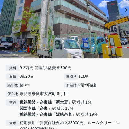
9.2万円 管理/共益費 9,500円
賃料
39.20㎡
1LDK
面積
間取り
築3年
2階/4階建
築年数
所在階
奈良県
奈良市
大宮町
６丁目
所在地
近鉄難波・奈良線
「
新大宮
」駅 徒歩1分
交通
関西本線
「
奈良
」駅 徒歩15分
近鉄難波・奈良線
「
近鉄奈良
」駅 徒歩19分
初期費用「賃貸保証要加入33000円、ルームクリーニン
備考
グ代44000円(税込)」