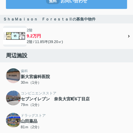
お問い合わせ
無料
ＳｈａＭａｉｓｏｎ ＦｏｒｅｓｔａⅡの募集中物件
2階
9.2万円
2階 / 11.85坪(39.20㎡)
周辺施設
歯科
新大宮歯科医院
30ｍ（1分）
コンビニエンスストア
セブンイレブン 奈良大宮町6丁目店
79ｍ（1分）
ドラッグストア
山田薬品
81ｍ（2分）