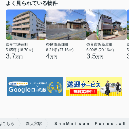
よく見られている物件
奈良市法蓮町
奈良市高畑町
奈良市阪新屋町
5.65坪 (18.70㎡)
8.21坪 (27.16㎡)
6.09坪 (20.16㎡)
5
3.7
4
3.5
万円
万円
万円
はこちら
新大宮駅
ＳｈａＭａｉｓｏｎ ＦｏｒｅｓｔａⅡ