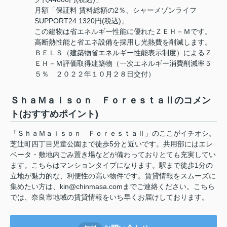
月額「保証料 賃料総額の2％、シャーメゾンライフ
SUPPORT24 1320円(税込)」
この建物は省エネルギー性能に優れたＺＥＨ－Ｍです。
高断熱性能と省エネ設備を採用し光熱費を削減します。
ＢＥＬＳ（建築物省エネルギー性能表示制度）によるＺ
ＥＨ－Ｍ評価取得建築物（一次エネルギー消費削減率５
５％ ２０２２年１０月２８日交付）
ＳｈａＭａｉｓｏｎ ＦｏｒｅｓｔａⅡのコメン
ト(おすすめポイント)
「ＳｈａＭａｉｓｏｎ ＦｏｒｅｓｔａⅡ」のここがイチオシ。
芝辻町四丁目児童公園まで徒歩5分と近いです。共用部にはエレ
ベータ・敷地内ごみ置き場などが備わっておりとても充実してい
ます。こちらはマンションタイプになります。駅まで徒歩1分の
立地が魅力的な、利便性の高い物件です。賃貸情報をスムーズに
集めたい方は、kin@chinmasa.comまでご連絡ください。こちら
では、奈良市地域の賃貸情報をいち早くお届けしております。