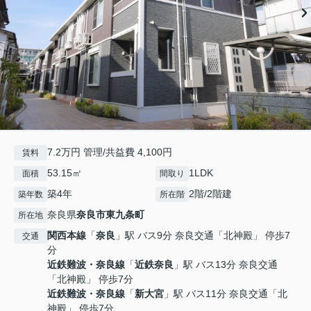
7.2万円 管理/共益費 4,100円
賃料
53.15㎡
1LDK
面積
間取り
築4年
2階/2階建
築年数
所在階
奈良県
奈良市
東九条町
所在地
関西本線
「
奈良
」駅 バス9分 奈良交通「北神殿」 停歩7
交通
分
近鉄難波・奈良線
「
近鉄奈良
」駅 バス13分 奈良交通
「北神殿」 停歩7分
近鉄難波・奈良線
「
新大宮
」駅 バス11分 奈良交通「北
神殿」 停歩7分