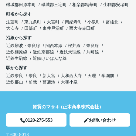
磯城郡田原本町
磯城郡三宅町
相楽郡精華町
生駒郡安堵町
町名から探す
法蓮町
東九条町
大宮町
南紀寺町
小泉町
富雄北
大安寺
田部町
東井戸堂町
西大寺赤田町
沿線から探す
近鉄難波・奈良線
関西本線
桜井線
奈良線
近鉄橿原線
近鉄京都線
近鉄天理線
片町線
近鉄生駒線
近鉄けいはんな線
駅から探す
近鉄奈良
奈良
新大宮
大和西大寺
天理
学園前
近鉄郡山
前栽
菖蒲池
大和小泉
賃貸のマサキ (正木商事株式会社）
0120-275-553
お問い合わせ
〒630-8013