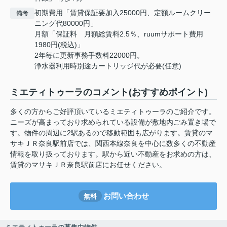
初期費用「賃貸保証要加入25000円、定額ルームクリー
備考
ニング代80000円」
月額「保証料 月額総賃料2.5％、ruumサポート費用
1980円(税込)」
2年毎に更新事務手数料22000円。
浄水器利用時別途カートリッジ代が必要(任意)
ミエティトゥーラのコメント(おすすめポイント)
多くの方からご好評頂いているミエティトゥーラのご紹介です。
ニーズが高まっており求められている設備が敷地内ごみ置き場で
す。物件の周辺に2駅あるので移動範囲も広がります。賃貸のマ
サキＪＲ奈良駅前店では、関西本線奈良を中心に数多くの不動産
情報を取り扱っております。駅から近い不動産をお求めの方は、
賃貸のマサキＪＲ奈良駅前店にお任せください。
お問い合わせ
無料