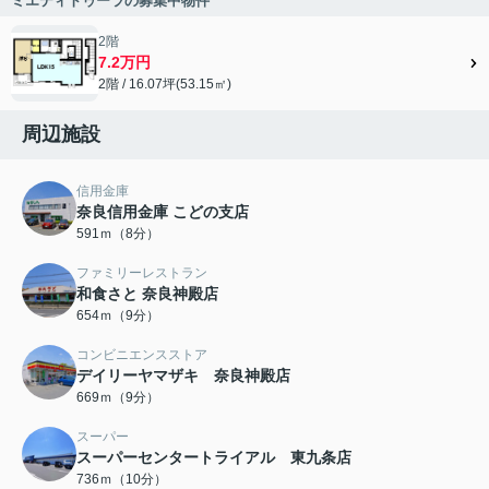
ミエティトゥーラの募集中物件
2階
7.2万円
2階 / 16.07坪(53.15㎡)
周辺施設
信用金庫
奈良信用金庫 こどの支店
591ｍ（8分）
ファミリーレストラン
和食さと 奈良神殿店
654ｍ（9分）
コンビニエンスストア
デイリーヤマザキ 奈良神殿店
669ｍ（9分）
スーパー
スーパーセンタートライアル 東九条店
736ｍ（10分）