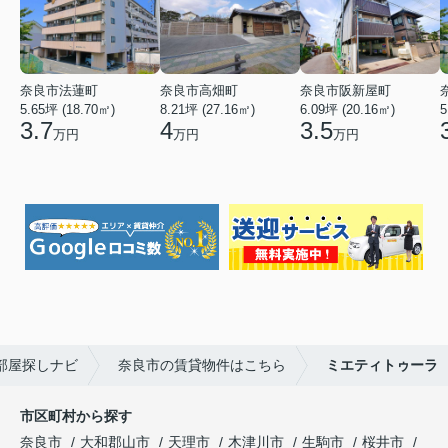
奈良市法蓮町
奈良市高畑町
奈良市阪新屋町
5.65坪 (18.70㎡)
8.21坪 (27.16㎡)
6.09坪 (20.16㎡)
5
3.7
4
3.5
万円
万円
万円
部屋探しナビ
奈良市の賃貸物件はこちら
ミエティトゥーラ
市区町村から探す
奈良市
大和郡山市
天理市
木津川市
生駒市
桜井市