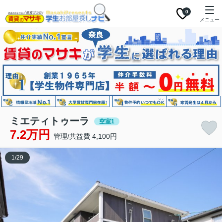
0
メニュー
ミエティトゥーラ
空室1
7.2万円
管理/共益費 4,100円
1
/
29