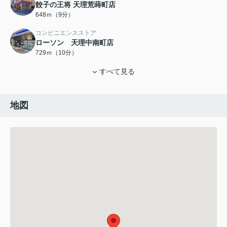
餃子の王将 天理荒蒔町店
648ｍ（9分）
コンビニエンスストア
ローソン 天理中南町店
729ｍ（10分）
すべて見る
地図