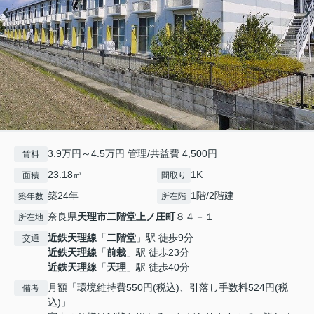
3.9万円～4.5万円 管理/共益費 4,500円
賃料
23.18㎡
1K
面積
間取り
築24年
1階/2階建
築年数
所在階
奈良県
天理市
二階堂上ノ庄町
８４－１
所在地
近鉄天理線
「
二階堂
」駅 徒歩9分
交通
近鉄天理線
「
前栽
」駅 徒歩23分
近鉄天理線
「
天理
」駅 徒歩40分
月額「環境維持費550円(税込)、引落し手数料524円(税
備考
込)」