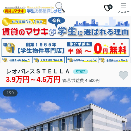
0
メニュー
レオパレスＳＴＥＬＬＡ
空室7
3.9万円～4.5万円
管理/共益費 4,500円
1
/
29