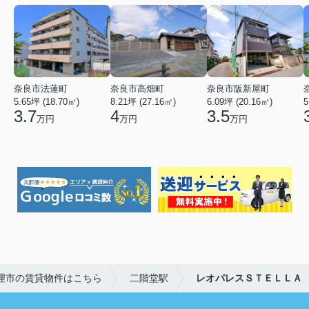
奈良市法蓮町
奈良市高畑町
奈良市阪新屋町
5.65坪 (18.70㎡)
8.21坪 (27.16㎡)
6.09坪 (20.16㎡)
5
3.7
4
3.5
万円
万円
万円
理市の賃貸物件はこちら
二階堂駅
レオパレスＳＴＥＬＬＡ