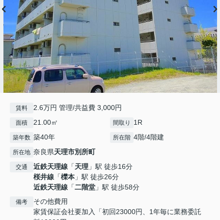
2.6万円 管理/共益費 3,000円
賃料
21.00㎡
1R
面積
間取り
築40年
4階/4階建
築年数
所在階
奈良県
天理市
別所町
所在地
近鉄天理線
「
天理
」駅 徒歩16分
交通
桜井線
「
櫟本
」駅 徒歩26分
近鉄天理線
「
二階堂
」駅 徒歩58分
その他費用
備考
家賃保証会社要加入「初回23000円、1年毎に業務委託