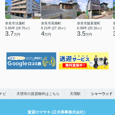
奈良市法蓮町
奈良市高畑町
奈良市阪新屋町
5.65坪 (18.70㎡)
8.21坪 (27.16㎡)
6.09坪 (20.16㎡)
5
3.7
4
3.5
万円
万円
万円
ナビ
天理市の賃貸物件はこちら
天理駅
シャーウッド
賃貸のマサキ (正木商事株式会社）