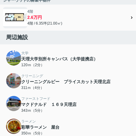
シャーウッドの募集中物件
4階
2.6万円
4階 / 6.35坪(21.00㎡)
周辺施設
大学
天理大学別所キャンパス（大学提携店）
120ｍ（2分）
クリーニング
クリーニングルビー プライスカット天理北店
311ｍ（4分）
ファーストフード
マクドナルド １６９天理店
343ｍ（5分）
ラーメン
彩華ラーメン 屋台
350ｍ（5分）