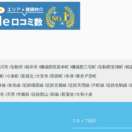
川市
生駒市
桜井市
磯城郡田原本町
磯城郡三宅町
生駒郡安堵町
相
寺町
小泉町
富雄北
大安寺
田部町
木津
東井戸堂町
井線
奈良線
近鉄橿原線
近鉄京都線
近鉄天理線
片町線
近鉄生駒線
寺
天理
学園前
近鉄郡山
前栽
菖蒲池
大和小泉
スタッフ紹介