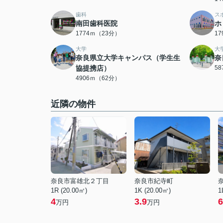
歯科
ス
南田歯科医院
ホ
1774ｍ（23分）
1
大学
大
奈良県立大学キャンパス（学生生
奈
協提携店）
5
4906ｍ（62分）
近隣の物件
奈良市富雄北２丁目
奈良市紀寺町
1R (20.00㎡)
1K (20.00㎡)
1
4
3.9
6
万円
万円