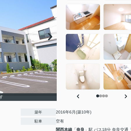
す
2016年6月(築10年)
築年
空有
駐車
関西本線
「
奈良
」駅 バス18分 奈良交通