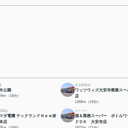
園
生活雑貨店
木公園
ワッツウィズ大安寺業務スー
229ｍ（16分）
店
1268ｍ（16分）
電製品
スーパー
マダ電機 テックランドＮｅｗ奈
酒＆業務スーパー ボトルワ
本店
ドＯＫ 大安寺店
476ｍ（19分）
1673ｍ（21分）