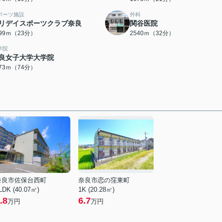
ポーツ施設
外科
リデイスポーツクラブ奈良
関谷医院
799ｍ（23分）
2540ｍ（32分）
学院
良女子大学大学院
873ｍ（74分）
奈良市佐保台西町
奈良市恋の窪東町
LDK (40.07㎡)
1K (20.28㎡)
.8
6.7
万円
万円