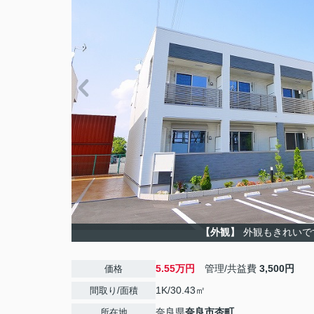
【外観】
外観もきれいで
5.55万円
管理/共益費
3,500円
価格
1K/30.43㎡
間取り/面積
奈良県
奈良市
杏町
所在地