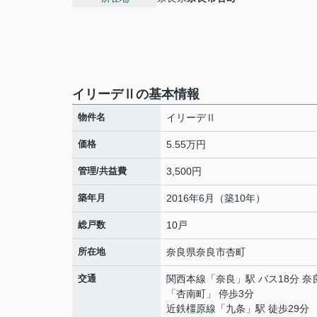
イリーデⅡの基本情報
物件名
イリーデⅡ
価格
5.55万円
管理/共益費
3,500円
築年月
2016年6月（築10年）
総戸数
10戸
所在地
奈良県
奈良市
杏町
交通
関西本線
「
奈良
」駅 バス18分 
「杏南町」 停歩3分
近鉄橿原線
「
九条
」駅 徒歩29分