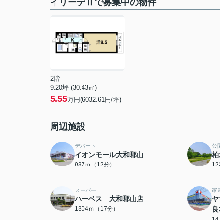
イリーデⅡで募集中の物件
2階
9.20坪 (30.43㎡)
5.55
万円(6032.61円/坪)
周辺施設
デパート
公
イオンモール大和郡山
柏
937ｍ（12分）
1
スーパー
家
ハーベス 大和郡山店
ヤ
1304ｍ（17分）
良
1