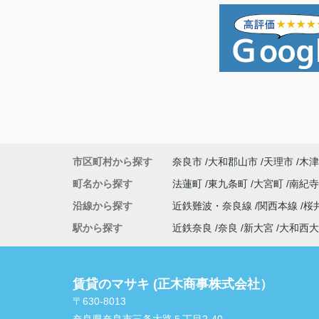
市区町村から探す
奈良市
大和郡山市
天理市
木津
町名から探す
法蓮町
東九条町
大宮町
南紀
沿線から探す
近鉄難波・奈良線
関西本線
桜
駅から探す
近鉄奈良
奈良
新大宮
大和西大
賃貸のマサキ (正木商事株式会社）
〒630-8013