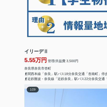
イリーデⅡ
5.55万円
管理/共益費 3,500円
奈良県
奈良市
杏町
関西本線「奈良」駅バス18分奈良交通「杏南町」停
近鉄難波・奈良線「近鉄奈良」駅バス22分奈良交通
1
/
29