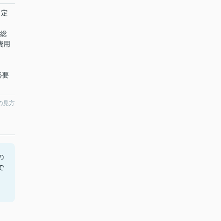
、定
額総
費用
必要
の見方
の
で