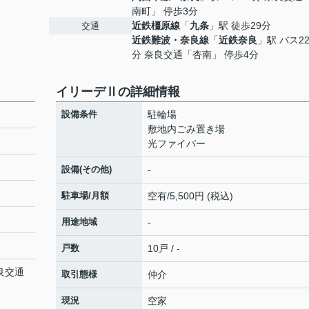
南町」 停歩3分
近鉄橿原線
「
九条
」駅 徒歩29分
交通
近鉄難波・奈良線
「
近鉄奈良
」駅 バス2
分 奈良交通「杏南」 停歩4分
イリーデⅡの詳細情報
設備条件
駐輪場
敷地内ごみ置き場
光ファイバー
設備(その他)
-
駐車場/月額
空有/5,500円 (税込)
用途地域
-
戸数
10戸 / -
奈良交通
取引態様
仲介
現況
空家