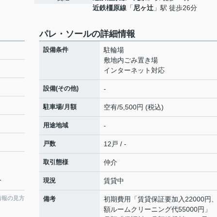
近鉄橿原線
「
尼ヶ辻
」駅 徒歩26分
パレ・ソールの詳細情報
設備条件
駐輪場
敷地内ごみ置き場
インターネット対応
設備(その他)
-
駐車場/月額
空有/5,500円 (税込)
用途地域
-
戸数
12戸 / -
取引態様
仲介
分
現況
賃貸中
情報の見方
備考
初期費用「賃貸保証要加入22000円
額ルームクリーニング代55000円」