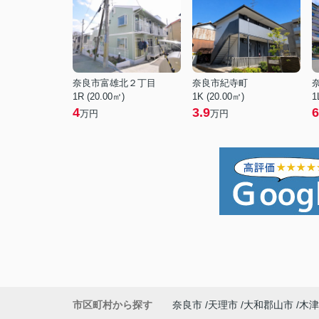
奈良市富雄北２丁目
奈良市紀寺町
1R (20.00㎡)
1K (20.00㎡)
1
4
3.9
6
万円
万円
市区町村から探す
奈良市
天理市
大和郡山市
木津