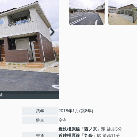
す
2018年1月(築8年)
築年
空有
駐車
近鉄橿原線
「
西ノ京
」駅 徒歩5分
近鉄橿原線
「
九条
」駅 徒歩11分
交通