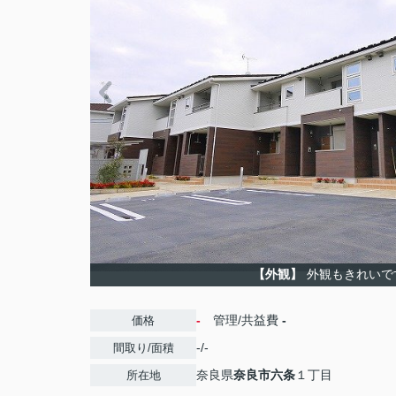
【外観】
外観もきれいで
-
管理/共益費
-
価格
-/-
間取り/面積
奈良県
奈良市
六条
１丁目
所在地