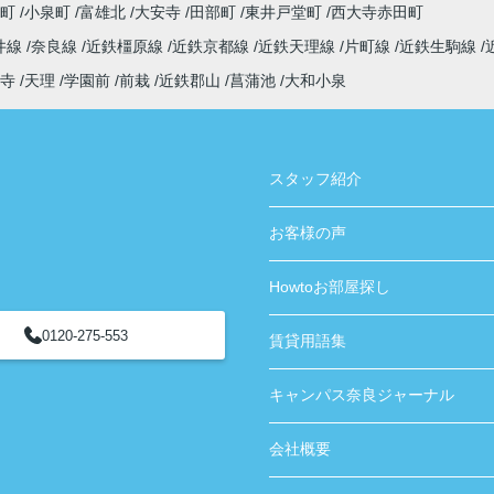
寺町
小泉町
富雄北
大安寺
田部町
東井戸堂町
西大寺赤田町
井線
奈良線
近鉄橿原線
近鉄京都線
近鉄天理線
片町線
近鉄生駒線
寺
天理
学園前
前栽
近鉄郡山
菖蒲池
大和小泉
スタッフ紹介
お客様の声
Howtoお部屋探し
0120-275-553
賃貸用語集
キャンパス奈良ジャーナル
会社概要