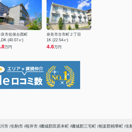
奈良市佐保台西町
奈良市古市町２丁目
LDK (40.07㎡)
1K (22.54㎡)
.8
4.6
万円
万円
川市
生駒市
桜井市
磯城郡田原本町
磯城郡三宅町
相楽郡精華町
生