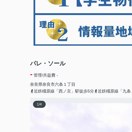
パレ・ソール
-
管理/共益費 -
奈良県
奈良市
六条
１丁目
近鉄橿原線「西ノ京」駅徒歩5分
近鉄橿原線「九条
1
/
4