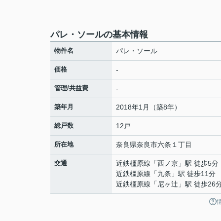
パレ・ソールの基本情報
物件名
パレ・ソール
価格
-
管理/共益費
-
築年月
2018年1月（築8年）
総戸数
12戸
所在地
奈良県
奈良市
六条
１丁目
交通
近鉄橿原線
「
西ノ京
」駅 徒歩5分
近鉄橿原線
「
九条
」駅 徒歩11分
近鉄橿原線
「
尼ヶ辻
」駅 徒歩26