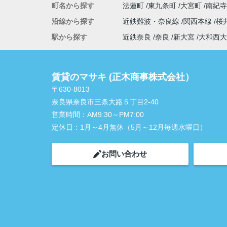
町名から探す
法蓮町
東九条町
大宮町
南紀
沿線から探す
近鉄難波・奈良線
関西本線
桜
駅から探す
近鉄奈良
奈良
新大宮
大和西大
賃貸のマサキ (正木商事株式会社）
〒630-8013
奈良県奈良市三条大路５丁目2-40
営業時間：
AM9:30～PM7:00
定休日：
1月～4月無休（5月～12月毎週水曜日）
お問い合わせ