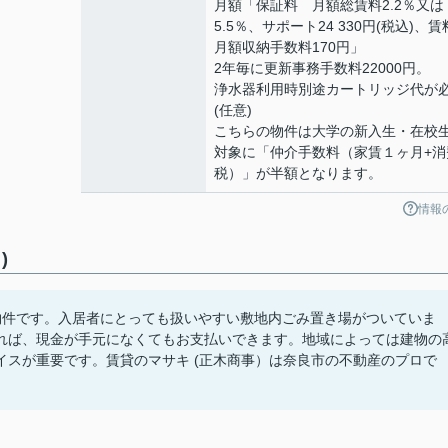
月額「保証料 月額総賃料2.2％又は
5.5％、サポート24 330円(税込)、
月額収納手数料170円」
2年毎に更新事務手数料22000円。
浄水器利用時別途カートリッジ代が
(任意)
こちらの物件は大学の新入生・在校
対象に「仲介手数料（家賃１ヶ月+消
税）」が半額となります。
情報
)
物件です。入居者にとっても扱いやすい敷地内ごみ置き場がついていま
れば、現金が手元になくてもお支払いできます。地域によっては建物の
スが重要です。賃貸のマサキ (正木商事）は奈良市の不動産のプロで