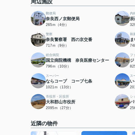
周辺施設
郵便局
内
奈良西ノ京郵便局
辰
265ｍ（4分）
3
警察
和
奈良警察署 西の京交番
ま
717ｍ（9分）
7
総合病院
フ
国立病院機構 奈良医療センター
ジ
796ｍ（10分）
8
スーパー
ス
ならコープ コープ七条
い
1021ｍ（13分）
2
市役所・区役所
シ
大和郡山市役所
パ
2095ｍ（27分）
2
近隣の物件