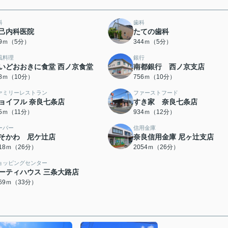
科
歯科
己内科医院
たての歯科
29ｍ（5分）
344ｍ（5分）
風料理
銀行
いどおおきに食堂 西ノ京食堂
南都銀行 西ノ京支店
48ｍ（10分）
756ｍ（10分）
ァミリーレストラン
ファーストフード
ョイフル 奈良七条店
すき家 奈良七条店
25ｍ（11分）
934ｍ（12分）
ーパー
信用金庫
そかわ 尼ケ辻店
奈良信用金庫 尼ヶ辻支店
018ｍ（26分）
2054ｍ（26分）
ョッピングセンター
ーティハウス 三条大路店
569ｍ（33分）