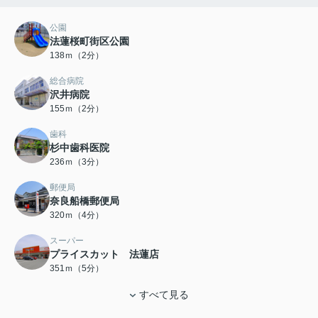
公園
法蓮桜町街区公園
138ｍ（2分）
総合病院
沢井病院
155ｍ（2分）
歯科
杉中歯科医院
236ｍ（3分）
郵便局
奈良船橋郵便局
320ｍ（4分）
スーパー
プライスカット 法蓮店
351ｍ（5分）
すべて見る