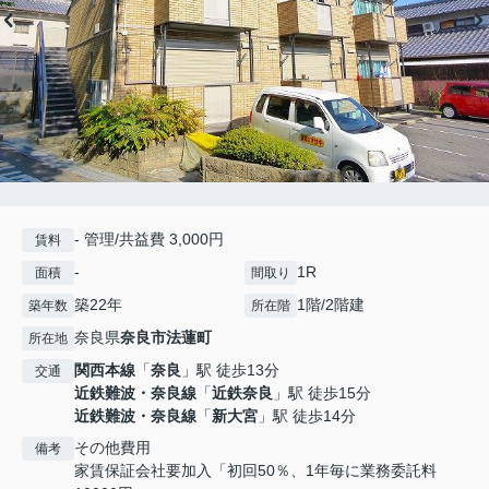
- 管理/共益費 3,000円
賃料
-
1R
面積
間取り
築22年
1階/2階建
築年数
所在階
奈良県
奈良市
法蓮町
所在地
関西本線
「
奈良
」駅 徒歩13分
交通
近鉄難波・奈良線
「
近鉄奈良
」駅 徒歩15分
近鉄難波・奈良線
「
新大宮
」駅 徒歩14分
その他費用
備考
家賃保証会社要加入「初回50％、1年毎に業務委託料