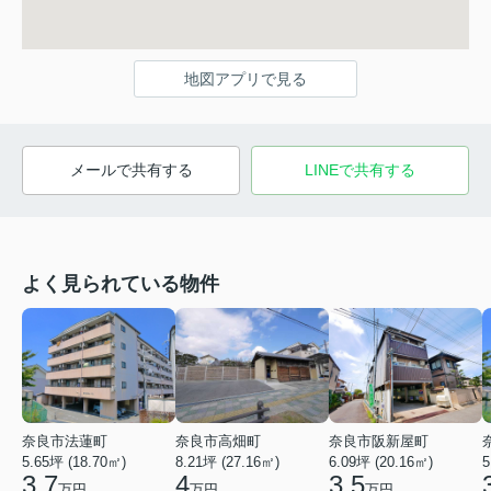
地図アプリで見る
メールで共有する
LINEで共有する
よく見られている物件
奈良市法蓮町
奈良市高畑町
奈良市阪新屋町
5.65坪 (18.70㎡)
8.21坪 (27.16㎡)
6.09坪 (20.16㎡)
5
3.7
4
3.5
万円
万円
万円