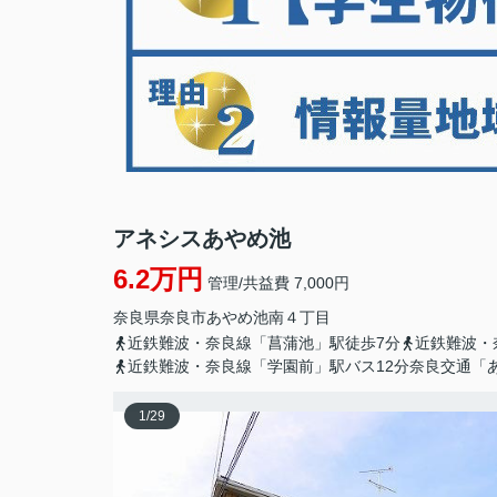
アネシスあやめ池
6.2万円
管理/共益費 7,000円
奈良県
奈良市
あやめ池南
４丁目
近鉄難波・奈良線「菖蒲池」駅徒歩7分
近鉄難波・
近鉄難波・奈良線「学園前」駅バス12分奈良交通「
1
/
29