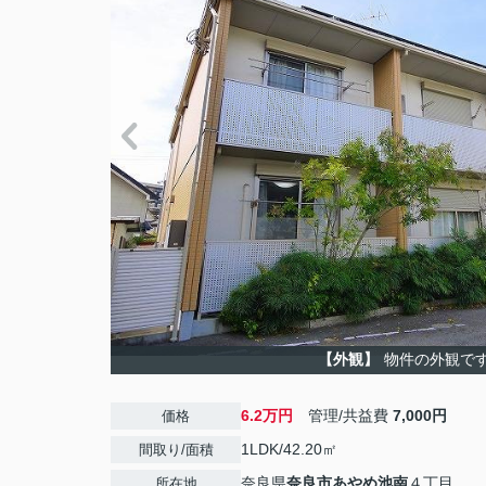
【外観】
物件の外観で
6.2万円
管理/共益費
7,000円
価格
1LDK/42.20㎡
間取り/面積
奈良県
奈良市
あやめ池南
４丁目
所在地