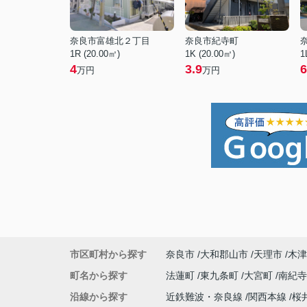
奈良市富雄北２丁目
奈良市紀寺町
1R (20.00㎡)
1K (20.00㎡)
1
4
3.9
6
万円
万円
市区町村から探す
奈良市
大和郡山市
天理市
木津
町名から探す
法蓮町
東九条町
大宮町
南紀
沿線から探す
近鉄難波・奈良線
関西本線
桜