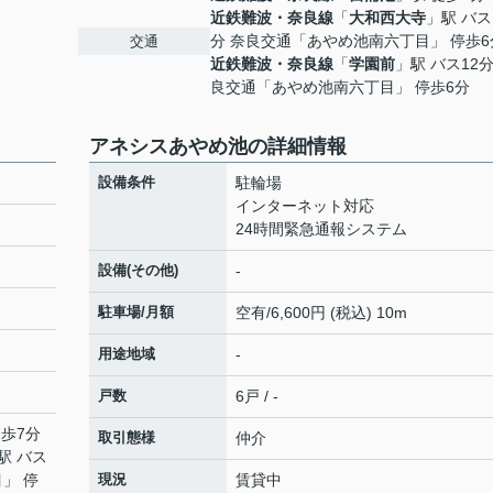
近鉄難波・奈良線
「
大和西大寺
」駅 バス
分 奈良交通「あやめ池南六丁目」 停歩6
交通
近鉄難波・奈良線
「
学園前
」駅 バス12分
良交通「あやめ池南六丁目」 停歩6分
アネシスあやめ池の詳細情報
設備条件
駐輪場
インターネット対応
24時間緊急通報システム
設備(その他)
-
駐車場/月額
空有/6,600円 (税込) 10m
用途地域
-
戸数
6戸 / -
徒歩7分
取引態様
仲介
駅 バス
」 停
現況
賃貸中