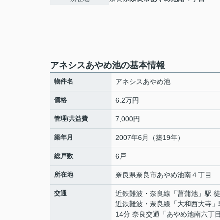
アネシスあやめ池の基本情報
物件名
アネシスあやめ池
価格
6.2万円
管理/共益費
7,000円
築年月
2007年6月（築19年）
総戸数
6戸
所在地
奈良県
奈良市
あやめ池南
４丁目
交通
近鉄難波・奈良線
「
菖蒲池
」駅 
近鉄難波・奈良線
「
大和西大寺
」
14分 奈良交通「あやめ池南六丁目