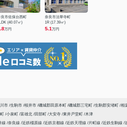
奈良市佐保台西町
奈良市法華寺町
LDK (40.07㎡)
1R (17.39㎡)
.8
5.1
万円
万円
川市
生駒市
桜井市
磯城郡田原本町
磯城郡三宅町
生駒郡安堵町
相
寺町
小泉町
富雄北
田部町
大安寺
東井戸堂町
木津
井線
奈良線
近鉄橿原線
近鉄京都線
近鉄天理線
片町線
近鉄生駒線