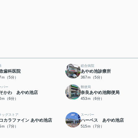
科
総合病院
政歯科医院
あやめ池診療所
57ｍ（5分）
367ｍ（5分）
ーパー
郵便局
そかわ あやめ池店
奈良あやめ池郵便局
40ｍ（6分）
453ｍ（6分）
ラッグストア
スーパー
コカラファイン あやめ池店
ハーベス あやめ池店
05ｍ（7分）
515ｍ（7分）