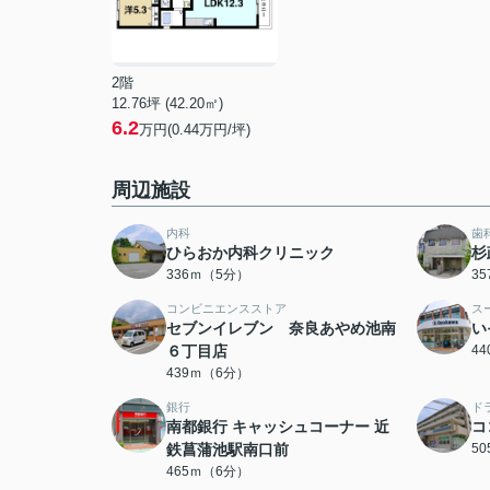
2階
12.76坪 (42.20㎡)
6.2
万円(0.44万円/坪)
周辺施設
内科
歯
ひらおか内科クリニック
杉
336ｍ（5分）
3
コンビニエンスストア
ス
セブンイレブン 奈良あやめ池南
い
６丁目店
4
439ｍ（6分）
銀行
ド
南都銀行 キャッシュコーナー 近
コ
鉄菖蒲池駅南口前
5
465ｍ（6分）