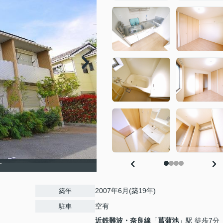
す
2007年6月(築19年)
築年
空有
駐車
近鉄難波・奈良線
「
菖蒲池
」駅 徒歩7分