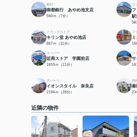
銀行
コ
南都銀行 あやめ池支店
フ
560ｍ（7分）
駅
5
ドラッグストア
フ
キリン堂 あやめ池店
ミ
867ｍ（11分）
1
スーパー
フ
近商ストア 学園前店
サ
1655ｍ（21分）
1
デパート
内
イオンスタイル 奈良店
秦
2194ｍ（28分）
2
近隣の物件