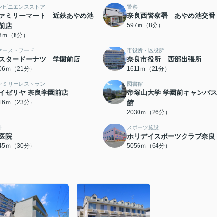
ンビニエンスストア
警察
ァミリーマート 近鉄あやめ池
奈良西警察署 あやめ池交番
前店
597ｍ（8分）
83ｍ（8分）
ァーストフード
市役所・区役所
スタードーナツ 学園前店
奈良市役所 西部出張所
606ｍ（21分）
1611ｍ（21分）
ァミリーレストラン
図書館
イゼリヤ 奈良学園前店
帝塚山大学 学園前キャンパ
816ｍ（23分）
館
2030ｍ（26分）
科
スポーツ施設
医院
ホリデイスポーツクラブ奈良
345ｍ（30分）
5056ｍ（64分）