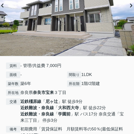
- 管理/共益費 7,000円
賃料
-
1LDK
面積
間取り
築6年
1階/2階建
築年数
所在階
奈良県
奈良市
宝来
３丁目
所在地
近鉄橿原線
「
尼ヶ辻
」駅 徒歩9分
交通
近鉄難波・奈良線
「
大和西大寺
」駅 徒歩22分
近鉄難波・奈良線
「
学園前
」駅 バス17分 奈良交通「宝
来三丁目」 停歩3分
初期費用「賃貸保証料 月額賃料等の50％(最低保証料
備考