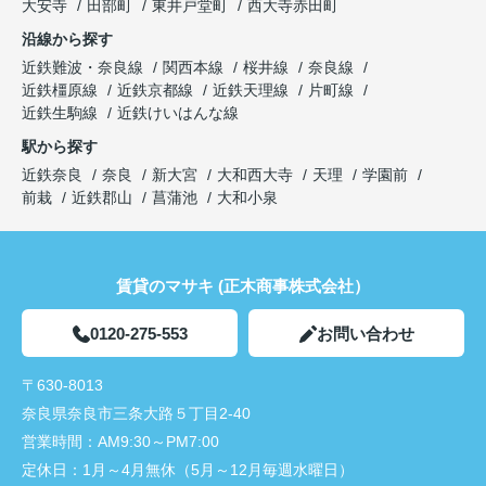
大安寺
田部町
東井戸堂町
西大寺赤田町
沿線から探す
近鉄難波・奈良線
関西本線
桜井線
奈良線
近鉄橿原線
近鉄京都線
近鉄天理線
片町線
近鉄生駒線
近鉄けいはんな線
駅から探す
近鉄奈良
奈良
新大宮
大和西大寺
天理
学園前
前栽
近鉄郡山
菖蒲池
大和小泉
賃貸のマサキ (正木商事株式会社）
0120-275-553
お問い合わせ
〒630-8013
奈良県奈良市三条大路５丁目2-40
営業時間：
AM9:30～PM7:00
定休日：
1月～4月無休（5月～12月毎週水曜日）