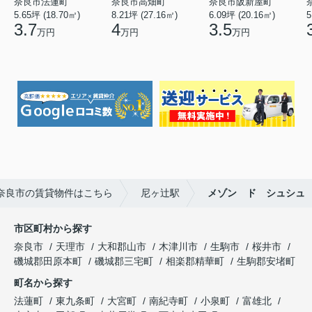
奈良市法蓮町
奈良市高畑町
奈良市阪新屋町
5.65坪 (18.70㎡)
8.21坪 (27.16㎡)
6.09坪 (20.16㎡)
5
3.7
4
3.5
万円
万円
万円
奈良市の賃貸物件はこちら
尼ヶ辻駅
メゾン ド シュシュ
市区町村から探す
奈良市
天理市
大和郡山市
木津川市
生駒市
桜井市
磯城郡田原本町
磯城郡三宅町
相楽郡精華町
生駒郡安堵町
町名から探す
法蓮町
東九条町
大宮町
南紀寺町
小泉町
富雄北