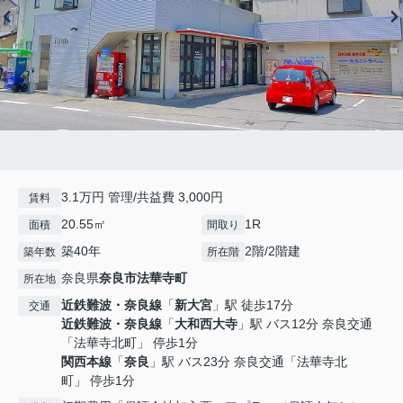
3.1万円 管理/共益費 3,000円
賃料
20.55㎡
1R
面積
間取り
築40年
2階/2階建
築年数
所在階
奈良県
奈良市
法華寺町
所在地
近鉄難波・奈良線
「
新大宮
」駅 徒歩17分
交通
近鉄難波・奈良線
「
大和西大寺
」駅 バス12分 奈良交通
「法華寺北町」 停歩1分
関西本線
「
奈良
」駅 バス23分 奈良交通「法華寺北
町」 停歩1分