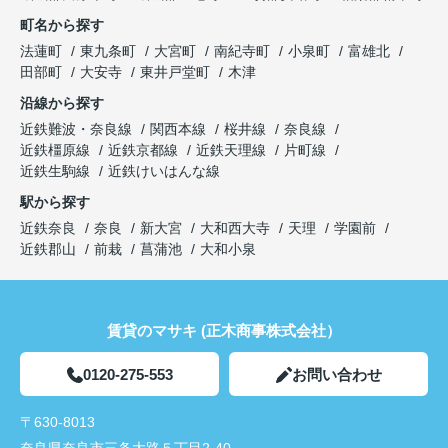
町名から探す
法蓮町
東九条町
大宮町
南紀寺町
小泉町
富雄北
田部町
大安寺
東井戸堂町
木津
沿線から探す
近鉄難波・奈良線
関西本線
桜井線
奈良線
近鉄橿原線
近鉄京都線
近鉄天理線
片町線
近鉄生駒線
近鉄けいはんな線
駅から探す
近鉄奈良
奈良
新大宮
大和西大寺
天理
学園前
近鉄郡山
前栽
菖蒲池
大和小泉
賃貸のマサキ (正木商事株式会社）
0120-275-553
お問い合わせ
〒630-8013