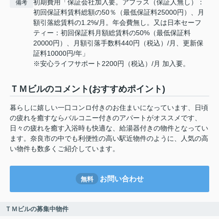
初期費用「保証会社加入要。アプラス（保証人無し）：
備考
初回保証料賃料総額の50％（最低保証料25000円）、月
額引落総賃料の1.2%/月。年会費無し。又は日本セーフ
ティー：初回保証料月額総賃料の50%（最低保証料
20000円）、月額引落手数料440円（税込）/月、更新保
証料10000円/年」
※安心ライフサポート2200円（税込）/月 加入要。
ＴＭビルのコメント(おすすめポイント)
暮らしに嬉しい一口コンロ付きのお住まいになっています、日頃
の疲れを癒すならバルコニー付きのアパートがオススメです、
日々の疲れを癒す入浴時も快適な、給湯器付きの物件となってい
ます。奈良市の中でも利便性の高い駅近物件のように、人気の高
い物件も数多くご紹介しています。
お問い合わせ
無料
ＴＭビルの募集中物件