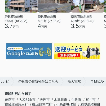
奈良市法蓮町
奈良市高畑町
奈良市阪新屋町
5.65坪 (18.70㎡)
8.21坪 (27.16㎡)
6.09坪 (20.16㎡)
5
3.7
4
3.5
万円
万円
万円
しナビ
奈良市の賃貸物件はこちら
新大宮駅
ＴＭビル
市区町村から探す
奈良市
大和郡山市
天理市
木津川市
生駒市
桜井市
磯城郡田原本町
磯城郡三宅町
生駒郡安堵町
相楽郡精華町