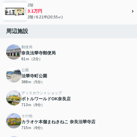
2階
3.1万円
2階 / 6.21坪(20.55㎡)
周辺施設
郵便局
奈良法華寺郵便局
81ｍ（2分）
公園
法華寺町公園
388ｍ（5分）
ディスカウントショップ
ボトルワールドOK奈良店
713ｍ（9分）
その他
カラオケ本舗まねきねこ 奈良法華寺店
715ｍ（9分）