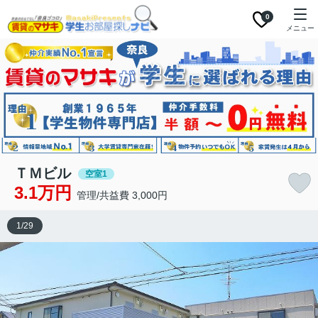
0
メニュー
ＴＭビル
空室1
3.1万円
管理/共益費 3,000円
1
/
29