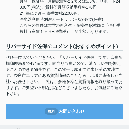
月額「保証料 月額総賃料2.2％又は5.5％、サポート24
330円(税込)、賃料等月額収納手数料170円」
2年毎に更新事務手数料22000円。
浄水器利用時別途カートリッジ代が必要(任意)
こちらの物件は大学の新入生・在校生を対象に「仲介手
数料（家賃１ヶ月+消費税）」が半額となります。
リバーサイド佐保のコメント(おすすめポイント)
ぜひ一度見ていただきたい、「リバーサイド佐保」です。奈良船
橋郵便局まで434mです。陽当りも良いので、清々しい朝を迎え
ることのできる物件です。この物件は駅まで徒歩14分の立地で
す。奈良市エリアにある賃貸情報のことなら、地域に密着した当
社へお任せ下さい。当社は、多種多様な賃貸情報を取り扱ってお
ります。ご要望や不明な点などございましたら、お気軽にご連絡
下さい。
お問い合わせ
無料