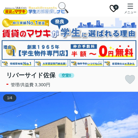
0
メニュー
リバーサイド佐保
空室0
-
管理/共益費 3,300円
1
/
4