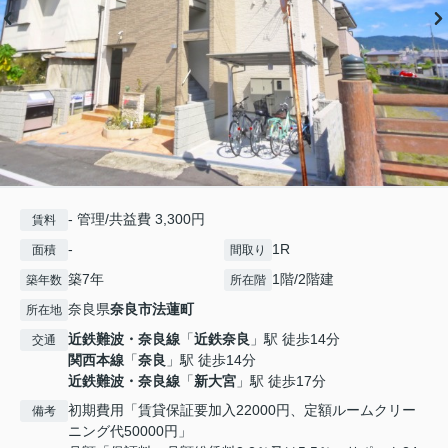
- 管理/共益費 3,300円
賃料
-
1R
面積
間取り
築7年
1階/2階建
築年数
所在階
奈良県
奈良市
法蓮町
所在地
近鉄難波・奈良線
「
近鉄奈良
」駅 徒歩14分
交通
関西本線
「
奈良
」駅 徒歩14分
近鉄難波・奈良線
「
新大宮
」駅 徒歩17分
初期費用「賃貸保証要加入22000円、定額ルームクリー
備考
ニング代50000円」