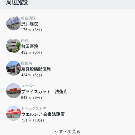
周辺施設
総合病院
沢井病院
176ｍ（3分）
内科
前田医院
432ｍ（6分）
郵便局
奈良船橋郵便局
434ｍ（6分）
スーパー
プライスカット 法蓮店
643ｍ（9分）
ドラッグストア
ウエルシア 奈良法蓮店
721ｍ（10分）
すべて見る