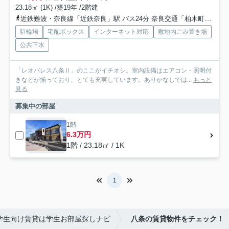
23.18㎡ (1K) /築19年 /2階建
近鉄難波・奈良線「近鉄奈良」駅 バス24分 奈良交通「柏木町南」 停歩6分
駐輪場
宅配ボックス
インターネット対応
敷地内ごみ置き場
公共下水
「レオパレス八条Ⅱ」のここがイチオシ。室内設備はエアコン・照明付
きなどが揃っており、とても充実しています。ありかなしでは...
もっと
見る
募集中の部屋
1階
6.3万円
1階 / 23.18㎡ / 1K
1
学生向け賃貸は学生お部屋探しナビ
八条の賃貸物件をチェック！