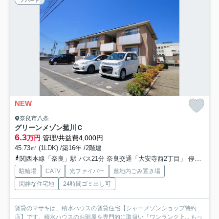
アパート
NEW
奈良市八条
グリーンメゾン菰川Ｃ
6.3
万円
管理/共益費4,000円
45.73㎡ (1LDK) /築16年 /2階建
関西本線「奈良」駅 バス21分 奈良交通「大安寺西2丁目」 停歩4分
駐輪場
CATV
光ファイバー
敷地内ごみ置き場
閑静な住宅地
24時間ゴミ出し可
賃貸のマサキは、積水ハウスの賃貸住宅【シャーメゾンショップ特約
店】です。積水ハウスのお部屋を専門的に取扱い「ワンランク上...
もっ