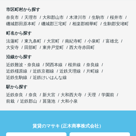
市区町村から探す
奈良市
天理市
大和郡山市
木津川市
生駒市
桜井市
磯城郡田原本町
磯城郡三宅町
相楽郡精華町
生駒郡安堵町
町名から探す
法蓮町
東九条町
大宮町
南紀寺町
小泉町
富雄北
大安寺
田部町
東井戸堂町
西大寺赤田町
沿線から探す
近鉄難波・奈良線
関西本線
桜井線
奈良線
近鉄橿原線
近鉄京都線
近鉄天理線
片町線
近鉄生駒線
近鉄けいはんな線
駅から探す
近鉄奈良
奈良
新大宮
大和西大寺
天理
学園前
前栽
近鉄郡山
菖蒲池
大和小泉
賃貸のマサキ (正木商事株式会社）