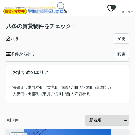
0
メニュー
八条の賃貸物件をチェック！
八条
変更
条件から探す
変更
おすすめのエリア
法蓮町
/
東九条町
/
大宮町
/
南紀寺町
/
小泉町
/
富雄北
/
大安寺
/
田部町
/
東井戸堂町
/
西大寺赤田町
3
棟
8
件