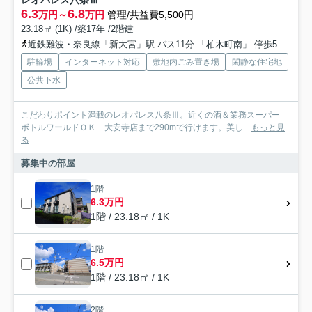
レオパレス八条Ⅲ
6.3
6.8
万円～
万円
管理/共益費5,500円
23.18㎡ (1K) /築17年 /2階建
近鉄難波・奈良線「新大宮」駅 バス11分 「柏木町南」 停歩5分
関
駐輪場
インターネット対応
敷地内ごみ置き場
閑静な住宅地
公共下水
こだわりポイント満載のレオパレス八条Ⅲ。近くの酒＆業務スーパー
ボトルワールドＯＫ 大安寺店まで290mで行けます。美し...
もっと見
る
募集中の部屋
1階
6.3万円
1階 / 23.18㎡ / 1K
1階
6.5万円
1階 / 23.18㎡ / 1K
2階