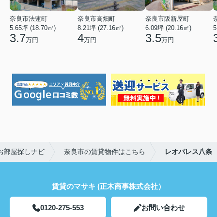
奈良市法蓮町
奈良市高畑町
奈良市阪新屋町
5.65坪 (18.70㎡)
8.21坪 (27.16㎡)
6.09坪 (20.16㎡)
5
3.7
4
3.5
万円
万円
万円
お部屋探しナビ
奈良市の賃貸物件はこちら
レオパレス八条
賃貸のマサキ (正木商事株式会社）
0120-275-553
お問い合わせ