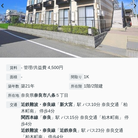
- 管理/共益費 4,500円
賃料
-
1K
面積
間取り
築21年
1階/2階建
築年数
所在階
奈良県
奈良市
八条
５丁目
所在地
近鉄難波・奈良線
「
新大宮
」駅 バス10分 奈良交通「柏
交通
木町南」 停歩4分
関西本線
「
奈良
」駅 バス15分 奈良交通「柏木町南」 停
歩4分
近鉄難波・奈良線
「
近鉄奈良
」駅 バス23分 奈良交通
「柏木町南」 停歩4分