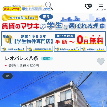
0
メニュー
レオパレス八条
空室0
-
管理/共益費 4,500円
1
/
5