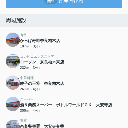
お問い合わせ
無料
周辺施設
寿司
かっぱ寿司奈良柏木店
197ｍ（3分）
コンビニエンスストア
ローソン 奈良柏木東店
232ｍ（3分）
中華料理
餃子の王将 奈良柏木店
267ｍ（4分）
スーパー
酒＆業務スーパー ボトルワールドＯＫ 大安寺店
300ｍ（4分）
警察
奈良警察署 大安寺交番