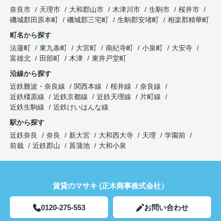
奈良市
天理市
大和郡山市
木津川市
生駒市
桜井市
磯城郡田原本町
磯城郡三宅町
生駒郡安堵町
相楽郡精華町
町名から探す
法蓮町
東九条町
大宮町
南紀寺町
小泉町
大安寺
富雄北
田部町
木津
東井戸堂町
沿線から探す
近鉄難波・奈良線
関西本線
桜井線
奈良線
近鉄橿原線
近鉄京都線
近鉄天理線
片町線
近鉄生駒線
近鉄けいはんな線
駅から探す
近鉄奈良
奈良
新大宮
大和西大寺
天理
学園前
前栽
近鉄郡山
菖蒲池
大和小泉
賃貸のマサキ (正木商事株式会社）
0120-275-553
お問い合わせ