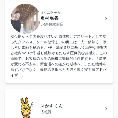
オクムラ チカ
奥村 智香
JR奈良駅前店
幼少期から全国を渡り歩いた原体験とアスリートとして培
ったタフネス。クールな佇まいの奥には、人一倍熱く、涙
もろい素顔を秘める。FP・簿記資格に基づく緻密な提案力
と社内No.1の引越し経験がもたらす圧倒的な共感力。この
両輪で、お客様の人生の転機に徹底的に伴走する。「環境
が変わる不安を、新生活への確かな期待へ」。ただ物件を
探すだけでなく、最良の選択へと力強く導く実力派アドバ
イザー。
マかす くん
広報課