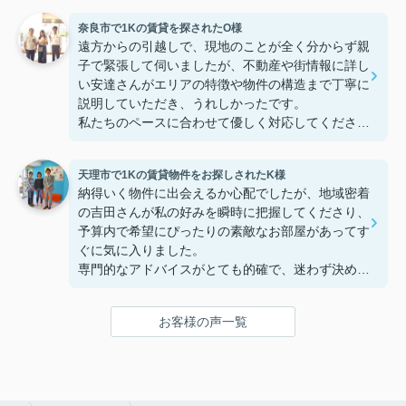
た！おかげで納得のいく契約でき、本当に嬉しいで
奈良市で1Kの賃貸を探されたO様
す。
遠方からの引越しで、現地のことが全く分からず親
子で緊張して伺いましたが、不動産や街情報に詳し
い安達さんがエリアの特徴や物件の構造まで丁寧に
説明していただき、うれしかったです。
私たちのペースに合わせて優しく対応してくださっ
たおかげで、安心してお部屋探しを進めることがで
きました。これからの生活に期待が持てるようにな
天理市で1Kの賃貸物件をお探しされたK様
り、感謝しています。安達さん、ありがとうござい
納得いく物件に出会えるか心配でしたが、地域密着
ました！
の吉田さんが私の好みを瞬時に把握してくださり、
予算内で希望にぴったりの素敵なお部屋があってす
ぐに気に入りました。
専門的なアドバイスがとても的確で、迷わず決める
ことができました！
鍵の受け取りのときに、また元気(o・・o)/~お店に
お客様の声一覧
伺います。
天理でお部屋探しをするなら、吉田さんが絶対おす
すめです！