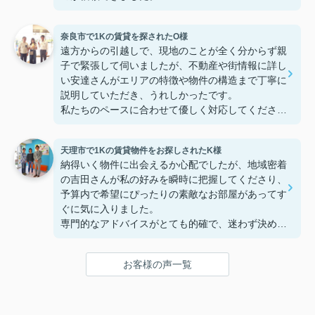
些細なことまでご対応頂きありがとうございまし
た！おかげで納得のいく契約でき、本当に嬉しいで
奈良市で1Kの賃貸を探されたO様
す。
遠方からの引越しで、現地のことが全く分からず親
子で緊張して伺いましたが、不動産や街情報に詳し
い安達さんがエリアの特徴や物件の構造まで丁寧に
説明していただき、うれしかったです。
私たちのペースに合わせて優しく対応してくださっ
たおかげで、安心してお部屋探しを進めることがで
きました。これからの生活に期待が持てるようにな
天理市で1Kの賃貸物件をお探しされたK様
り、感謝しています。安達さん、ありがとうござい
納得いく物件に出会えるか心配でしたが、地域密着
ました！
の吉田さんが私の好みを瞬時に把握してくださり、
予算内で希望にぴったりの素敵なお部屋があってす
ぐに気に入りました。
専門的なアドバイスがとても的確で、迷わず決める
ことができました！
鍵の受け取りのときに、また元気(o・・o)/~お店に
お客様の声一覧
伺います。
天理でお部屋探しをするなら、吉田さんが絶対おす
すめです！