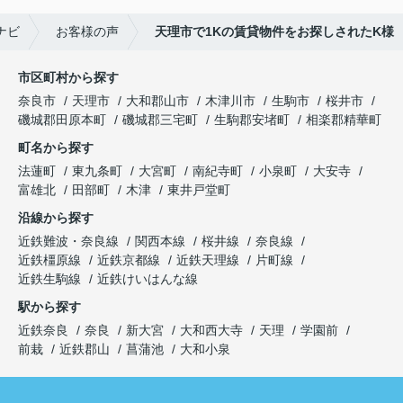
ナビ
お客様の声
天理市で1Kの賃貸物件をお探しされたK様
市区町村から探す
奈良市
天理市
大和郡山市
木津川市
生駒市
桜井市
磯城郡田原本町
磯城郡三宅町
生駒郡安堵町
相楽郡精華町
町名から探す
法蓮町
東九条町
大宮町
南紀寺町
小泉町
大安寺
富雄北
田部町
木津
東井戸堂町
沿線から探す
近鉄難波・奈良線
関西本線
桜井線
奈良線
近鉄橿原線
近鉄京都線
近鉄天理線
片町線
近鉄生駒線
近鉄けいはんな線
駅から探す
近鉄奈良
奈良
新大宮
大和西大寺
天理
学園前
前栽
近鉄郡山
菖蒲池
大和小泉