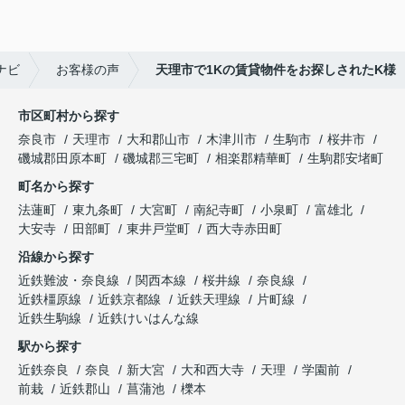
すめです！
ナビ
お客様の声
天理市で1Kの賃貸物件をお探しされたK様
市区町村から探す
奈良市
天理市
大和郡山市
木津川市
生駒市
桜井市
磯城郡田原本町
磯城郡三宅町
相楽郡精華町
生駒郡安堵町
町名から探す
法蓮町
東九条町
大宮町
南紀寺町
小泉町
富雄北
大安寺
田部町
東井戸堂町
西大寺赤田町
沿線から探す
近鉄難波・奈良線
関西本線
桜井線
奈良線
近鉄橿原線
近鉄京都線
近鉄天理線
片町線
近鉄生駒線
近鉄けいはんな線
駅から探す
近鉄奈良
奈良
新大宮
大和西大寺
天理
学園前
前栽
近鉄郡山
菖蒲池
櫟本