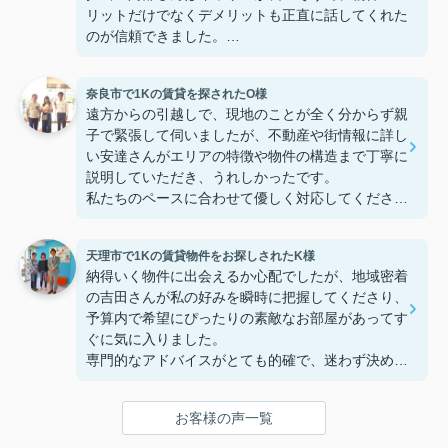
リットだけでなくデメリットも正直に話してくれた
のが信頼できました。
些細なことまでご対応頂きありがとうございまし
た！おかげで納得のいく契約でき、本当に嬉しいで
奈良市で1Kの賃貸を探されたO様
す。
遠方からの引越しで、現地のことが全く分からず親
子で緊張して伺いましたが、不動産や街情報に詳し
い安達さんがエリアの特徴や物件の構造まで丁寧に
説明していただき、うれしかったです。
私たちのペースに合わせて優しく対応してくださっ
たおかげで、安心してお部屋探しを進めることがで
きました。これからの生活に期待が持てるようにな
天理市で1Kの賃貸物件をお探しされたK様
り、感謝しています。安達さん、ありがとうござい
納得いく物件に出会えるか心配でしたが、地域密着
ました！
の吉田さんが私の好みを瞬時に把握してくださり、
予算内で希望にぴったりの素敵なお部屋があってす
ぐに気に入りました。
専門的なアドバイスがとても的確で、迷わず決める
ことができました！
鍵の受け取りのときに、また元気(o・・o)/~お店に
お客様の声一覧
伺います。
天理でお部屋探しをするなら、吉田さんが絶対おす