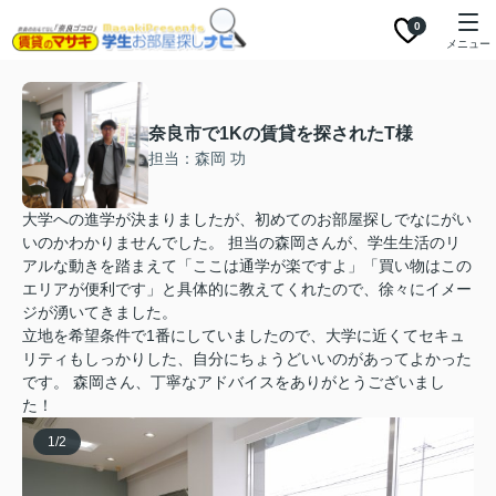
0
メニュー
奈良市で1Kの賃貸を探されたT様
担当：森岡 功
大学への進学が決まりましたが、初めてのお部屋探しでなにがい
いのかわかりませんでした。 担当の森岡さんが、学生生活のリ
アルな動きを踏まえて「ここは通学が楽ですよ」「買い物はこの
エリアが便利です」と具体的に教えてくれたので、徐々にイメー
ジが湧いてきました。
立地を希望条件で1番にしていましたので、大学に近くてセキュ
リティもしっかりした、自分にちょうどいいのがあってよかった
です。 森岡さん、丁寧なアドバイスをありがとうございまし
た！
1
/
2