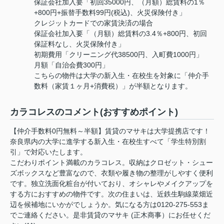
保証会社加入要「初回35000円、（月額）総賃料の1％
+800円+振替手数料99円(税込)、火災保険付き」
クレジットカードでの家賃決済の場合
保証会社加入要「（月額）総賃料の3.4％+800円、初回
保証料なし、火災保険付き」
初期費用「クリーニング代38500円、入町費1000円」
月額「自治会費300円」
こちらの物件は大学の新入生・在校生を対象に「仲介手
数料（家賃１ヶ月+消費税）」が半額となります。
カラコレスのコメント(おすすめポイント)
【仲介手数料0円無料～半額】賃貸のマサキは大学提携店です！
奈良県内の大学に進学する新入生・在校生すべて「学生特別割
引」で対応いたします。
こだわりポイント満載のカラコレス。収納はクロゼット・シュー
ズボックスなど豊富なので、衣類や履き物の整理がしやすく便利
です。独立洗面化粧台が付いており、オシャレやメイクアップを
する方におすすめの物件です。次の住まいは、近鉄生駒線菜畑近
辺を候補地にいかがでしょうか。気になる方は0120-275-553ま
でご連絡ください。是非賃貸のマサキ (正木商事）にお任せくだ