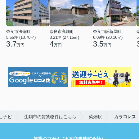
奈良市法蓮町
奈良市高畑町
奈良市阪新屋町
5.65坪 (18.70㎡)
8.21坪 (27.16㎡)
6.09坪 (20.16㎡)
5
3.7
4
3.5
万円
万円
万円
しナビ
生駒市の賃貸物件はこちら
菜畑駅
カラコレス
賃貸のマサキ (正木商事株式会社）