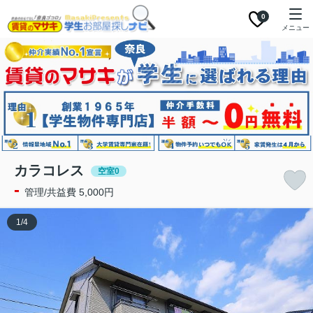
0
メニュー
カラコレス
空室0
-
管理/共益費 5,000円
1
/
4