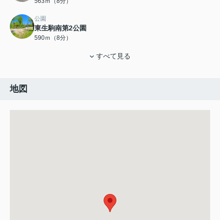
563ｍ（8分）
公園
東生駒南第2公園
590ｍ（8分）
すべて見る
地図