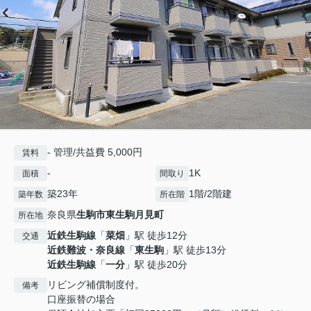
- 管理/共益費 5,000円
賃料
-
1K
面積
間取り
築23年
1階/2階建
築年数
所在階
奈良県
生駒市
東生駒月見町
所在地
近鉄生駒線
「
菜畑
」駅 徒歩12分
交通
近鉄難波・奈良線
「
東生駒
」駅 徒歩13分
近鉄生駒線
「
一分
」駅 徒歩20分
リビング補償制度付。
備考
口座振替の場合