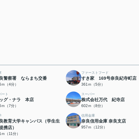
察
ファーストフード
良警察署 ならまち交番
すき家 169号奈良紀寺町店
96ｍ（4分）
361ｍ（5分）
パート
スーパー
ッグ・ナラ 本店
株式会社万代 紀寺店
56ｍ（7分）
602ｍ（8分）
学
信用金庫
良教育大学キャンパス（学生生
奈良信用金庫 奈良支店
提携店）
957ｍ（12分）
01ｍ（11分）