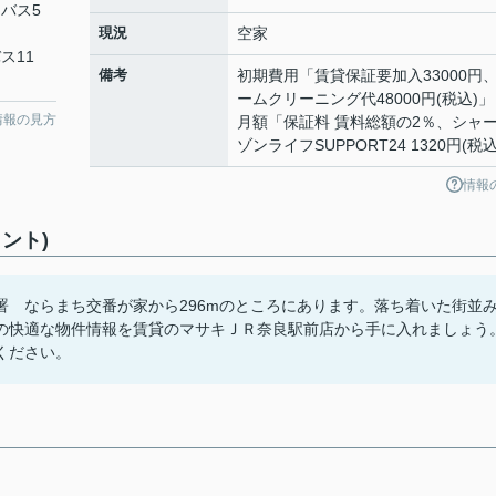
 バス5
現況
空家
ス11
備考
初期費用「賃貸保証要加入33000円
ームクリーニング代48000円(税込)」
情報の見方
月額「保証料 賃料総額の2％、シャ
ゾンライフSUPPORT24 1320円(税
情報
ント)
 ならまち交番が家から296mのところにあります。落ち着いた街並
の快適な物件情報を賃貸のマサキＪＲ奈良駅前店から手に入れましょう
ご連絡ください。