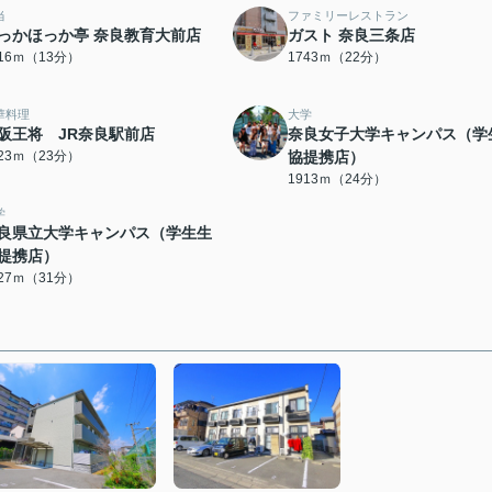
当
ファミリーレストラン
っかほっか亭 奈良教育大前店
ガスト 奈良三条店
016ｍ（13分）
1743ｍ（22分）
華料理
大学
阪王将 JR奈良駅前店
奈良女子大学キャンパス（学
823ｍ（23分）
協提携店）
1913ｍ（24分）
学
良県立大学キャンパス（学生生
提携店）
427ｍ（31分）