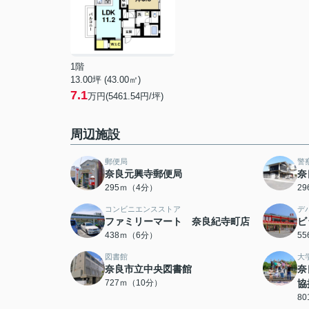
1階
13.00坪 (43.00㎡)
7.1
万円(5461.54円/坪)
周辺施設
郵便局
警
奈良元興寺郵便局
奈
295ｍ（4分）
2
コンビニエンスストア
デ
ファミリーマート 奈良紀寺町店
ビ
438ｍ（6分）
5
図書館
大
奈良市立中央図書館
奈
727ｍ（10分）
協
8