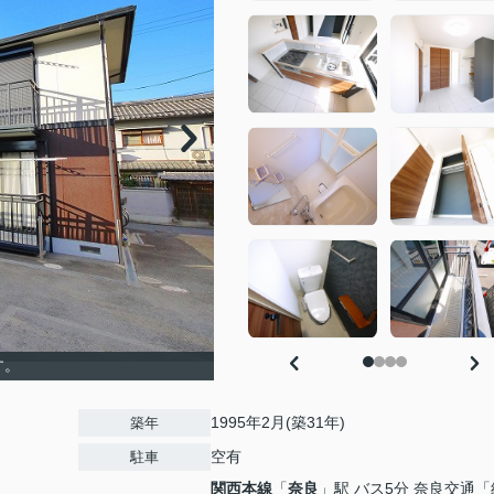
す。
1995年2月(築31年)
築年
空有
駐車
関西本線
「
奈良
」駅 バス5分 奈良交通