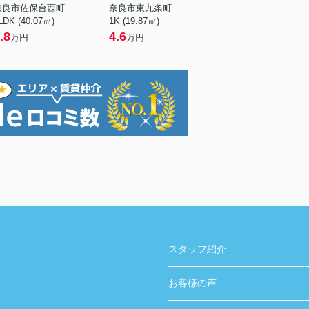
奈良市佐保台西町
奈良市東九条町
LDK (40.07㎡)
1K (19.87㎡)
.8
4.6
万円
万円
スタッフ紹介
お客様の声