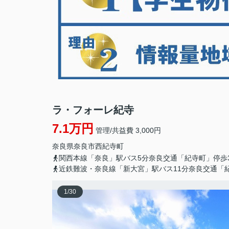
ラ・フォーレ紀寺
7.1万円
管理/共益費 3,000円
奈良県
奈良市
西紀寺町
関西本線「奈良」駅バス5分奈良交通「紀寺町」停歩
近鉄難波・奈良線「新大宮」駅バス11分奈良交通「
1
/
30