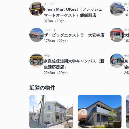
スーパー
弁
Fresh Mart OKest（フレッシュ
ほ
マートオーケスト）餅飯殿店
1
978ｍ（13分）
デパート
中
ザ・ビッグエクストラ 大安寺店
大
1754ｍ（22分）
1
大学
大
奈良佐保短期大学キャンパス（新
奈
生活応援店）
協
2248ｍ（29分）
2
近隣の物件