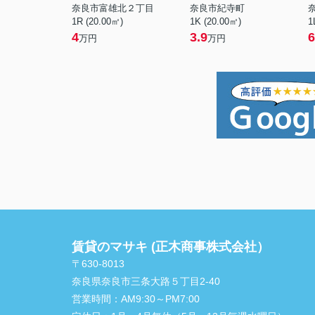
奈良市富雄北２丁目
奈良市紀寺町
1R (20.00㎡)
1K (20.00㎡)
1
4
3.9
6
万円
万円
賃貸のマサキ (正木商事株式会社）
〒630-8013
奈良県奈良市三条大路５丁目2-40
営業時間：
AM9:30～PM7:00