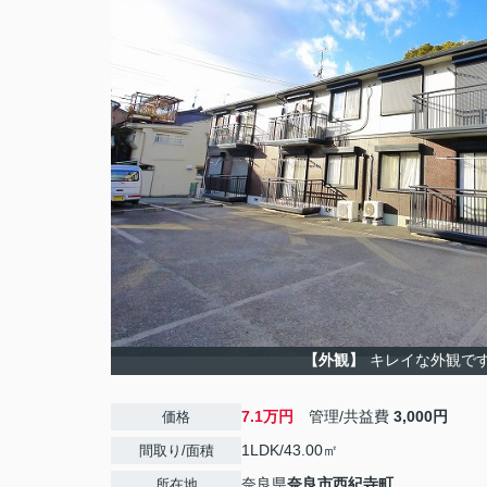
【外観】
キレイな外観で
7.1万円
管理/共益費
3,000円
価格
1LDK/43.00㎡
間取り/面積
奈良県
奈良市
西紀寺町
所在地