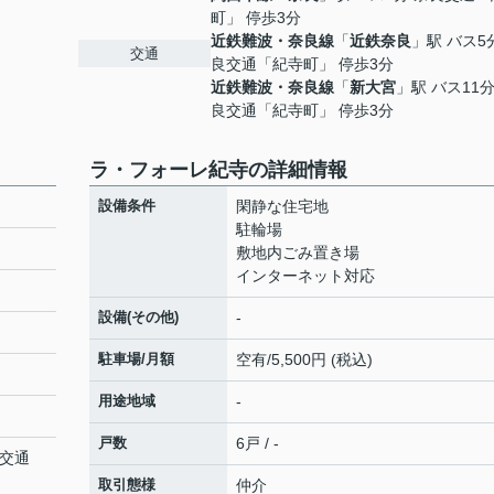
町」 停歩3分
近鉄難波・奈良線
「
近鉄奈良
」駅 バス5
交通
良交通「紀寺町」 停歩3分
近鉄難波・奈良線
「
新大宮
」駅 バス11分
良交通「紀寺町」 停歩3分
ラ・フォーレ紀寺の詳細情報
設備条件
閑静な住宅地
駐輪場
敷地内ごみ置き場
インターネット対応
設備(その他)
-
駐車場/月額
空有/5,500円 (税込)
用途地域
-
戸数
6戸 / -
良交通
取引態様
仲介