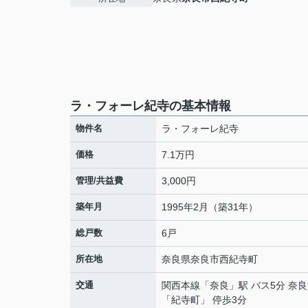
ラ・フォーレ紀寺の基本情報
物件名
ラ・フォーレ紀寺
価格
7.1万円
管理/共益費
3,000円
築年月
1995年2月（築31年）
総戸数
6戸
所在地
奈良県
奈良市
西紀寺町
交通
関西本線
「
奈良
」駅 バス5分 奈
「紀寺町」 停歩3分