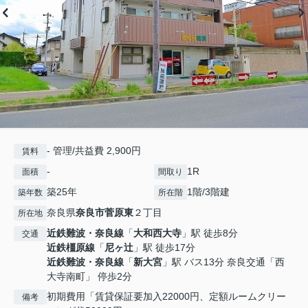
- 管理/共益費 2,900円
賃料
-
1R
面積
間取り
築25年
1階/3階建
築年数
所在階
奈良県
奈良市
菅原東
２丁目
所在地
近鉄難波・奈良線
「
大和西大寺
」駅 徒歩8分
交通
近鉄橿原線
「
尼ヶ辻
」駅 徒歩17分
近鉄難波・奈良線
「
新大宮
」駅 バス13分 奈良交通「西
大寺南町」 停歩2分
初期費用「賃貸保証要加入22000円、定額ルームクリー
備考