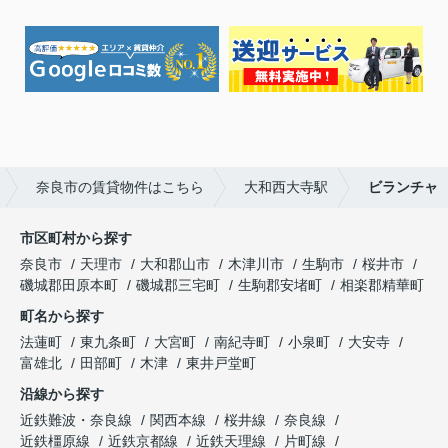
奈良市の賃貸物件はこちら
大和西大寺駅
ビランチャ
市区町村から探す
奈良市
天理市
大和郡山市
木津川市
生駒市
桜井市
磯城郡田原本町
磯城郡三宅町
生駒郡安堵町
相楽郡精華町
町名から探す
法蓮町
東九条町
大宮町
南紀寺町
小泉町
大安寺
富雄北
田部町
木津
東井戸堂町
沿線から探す
近鉄難波・奈良線
関西本線
桜井線
奈良線
近鉄橿原線
近鉄京都線
近鉄天理線
片町線