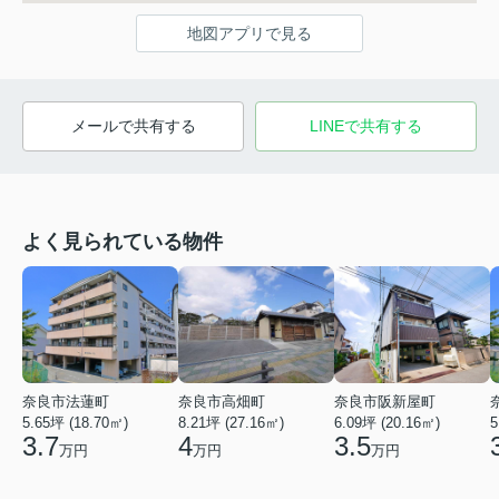
地図アプリで見る
メールで共有する
LINEで共有する
よく見られている物件
奈良市法蓮町
奈良市高畑町
奈良市阪新屋町
5.65坪 (18.70㎡)
8.21坪 (27.16㎡)
6.09坪 (20.16㎡)
5
3.7
4
3.5
万円
万円
万円