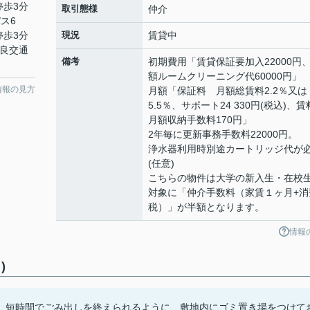
停歩3分
取引態様
仲介
バス6
停歩3分
現況
賃貸中
奈良交通
備考
初期費用「賃貸保証要加入22000円
額ルームクリーニング代60000円」
情報の見方
月額「保証料 月額総賃料2.2％又は
5.5％、サポート24 330円(税込)、
月額収納手数料170円」
2年毎に更新事務手数料22000円。
浄水器利用時別途カートリッジ代が
(任意)
こちらの物件は大学の新入生・在校
対象に「仲介手数料（家賃１ヶ月+消
税）」が半額となります。
情報
)
。短時間でごみ出しを終えられるように、敷地内にゴミ置き場をつけて