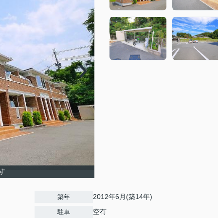
す
2012年6月(築14年)
築年
空有
駐車