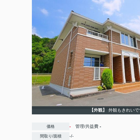
【外観】
外観もきれいで
-
管理/共益費
-
価格
-/-
間取り/面積