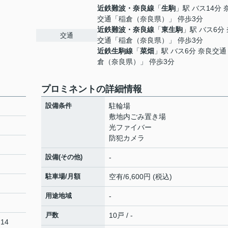
近鉄難波・奈良線
「
生駒
」駅 バス14分 
交通「稲倉（奈良県）」 停歩3分
近鉄難波・奈良線
「
東生駒
」駅 バス6分
交通
交通「稲倉（奈良県）」 停歩3分
近鉄生駒線
「
菜畑
」駅 バス6分 奈良交
倉（奈良県）」 停歩3分
プロミネントの詳細情報
設備条件
駐輪場
敷地内ごみ置き場
光ファイバー
防犯カメラ
設備(その他)
-
駐車場/月額
空有/6,600円 (税込)
用途地域
-
戸数
10戸 / -
14