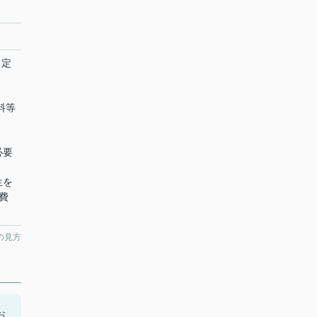
、定
賃料等
必要
生を
費
の見方
お