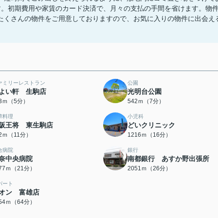
す。初期費用や家賃のカード決済で、月々の支払の手間を省けます。物
たくさんの物件をご用意しておりますので、お気に入りの物件に出会え
ァミリーレストラン
公園
よい軒 生駒店
光明台公園
53ｍ（5分）
542ｍ（7分）
華料理
小児科
阪王将 東生駒店
どいクリニック
32ｍ（11分）
1216ｍ（16分）
合病院
銀行
奈中央病院
南都銀行 あすか野出張所
677ｍ（21分）
2051ｍ（26分）
パート
オン 富雄店
054ｍ（64分）