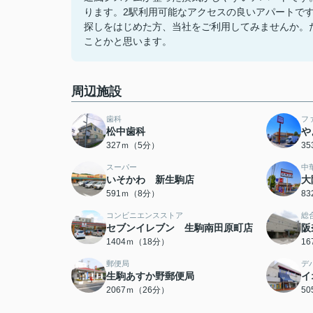
ります。2駅利用可能なアクセスの良いアパートで
探しをはじめた方、当社をご利用してみませんか。
ことかと思います。
周辺施設
歯科
フ
松中歯科
や
327ｍ（5分）
3
スーパー
中
いそかわ 新生駒店
大
591ｍ（8分）
8
コンビニエンスストア
総
セブンイレブン 生駒南田原町店
阪
1404ｍ（18分）
1
郵便局
デ
生駒あすか野郵便局
イ
2067ｍ（26分）
5