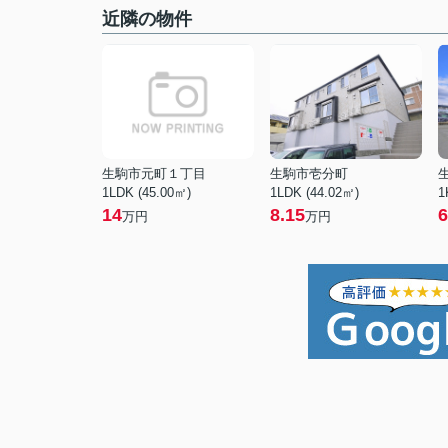
近隣の物件
生駒市元町１丁目
生駒市壱分町
1LDK (45.00㎡)
1LDK (44.02㎡)
1
14
8.15
6
万円
万円