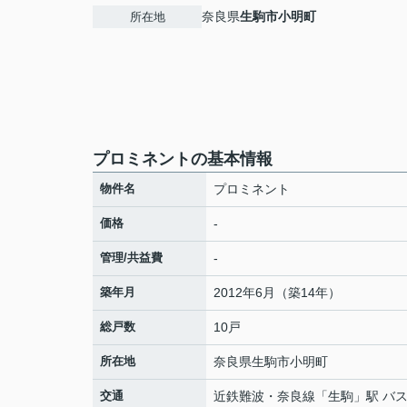
奈良県
生駒市
小明町
所在地
プロミネントの基本情報
物件名
プロミネント
価格
-
管理/共益費
-
築年月
2012年6月（築14年）
総戸数
10戸
所在地
奈良県
生駒市
小明町
交通
近鉄難波・奈良線
「
生駒
」駅 バス