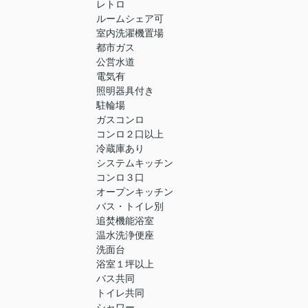
レトロ
ルームシェア可
室内洗濯機置場
都市ガス
公営水道
電気有
照明器具付き
駐輪場
ガスコンロ
コンロ２口以上
冷蔵庫あり
システムキッチン
コンロ３口
オープンキッチン
バス・トイレ別
追焚機能浴室
温水洗浄便座
洗面台
浴室１坪以上
バス共同
トイレ共同
シャワー