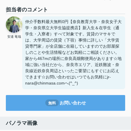
担当者のコメント
仲介手数料最大無料0円【奈良教育大学・奈良女子大
学・奈良県立大学生協提携店】新入生＆在学生（通
学生・入寮者）すべて対象です。賃貸のマサキで
安達 竜哉
は、大学周辺の賃貸（下宿）事情に詳しい「大学賃
貸専門家」が全店舗に在籍していますのでお部屋探
しのことや生活情報などお気軽にご相談ください。
家から467mの場所に奈良高畑郵便局があります☆地
域に強い当社だから、奈良市エリア、近鉄難波・奈
良線近鉄奈良周辺といったご要望にもすぐにお応え
できます☆お問い合わせはいつでもお気軽にjr-
nara@chinmasa.comへ(^_^)
お問い合わせ
無料
パノラマ画像