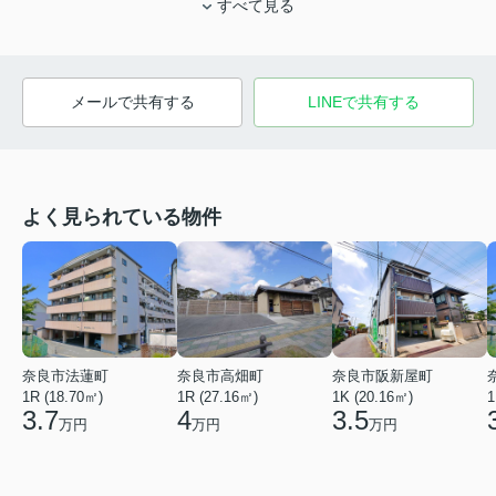
すべて見る
メールで共有する
LINEで共有する
よく見られている物件
奈良市法蓮町
奈良市高畑町
奈良市阪新屋町
1R (18.70㎡)
1R (27.16㎡)
1K (20.16㎡)
1
3.7
4
3.5
万円
万円
万円