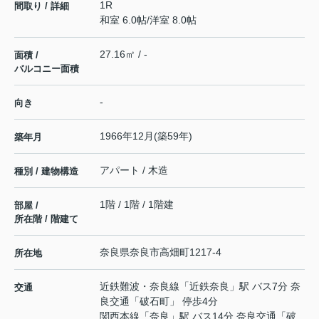
1R
間取り / 詳細
和室 6.0帖
/
洋室 8.0帖
27.16㎡ / -
面積 /
バルコニー面積
-
向き
1966年12月(築59年)
築年月
アパート / 木造
種別 / 建物構造
1階 / 1階 / 1階建
部屋 /
所在階 / 階建て
奈良県
奈良市
高畑町
1217-4
所在地
近鉄難波・奈良線
「
近鉄奈良
」駅 バス7分 奈
交通
良交通「破石町」 停歩4分
関西本線
「
奈良
」駅 バス14分 奈良交通「破