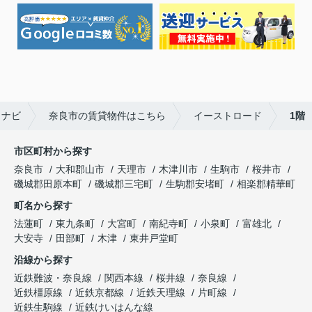
しナビ
奈良市の賃貸物件はこちら
イーストロード
1階
市区町村から探す
奈良市
大和郡山市
天理市
木津川市
生駒市
桜井市
磯城郡田原本町
磯城郡三宅町
生駒郡安堵町
相楽郡精華町
町名から探す
法蓮町
東九条町
大宮町
南紀寺町
小泉町
富雄北
大安寺
田部町
木津
東井戸堂町
沿線から探す
近鉄難波・奈良線
関西本線
桜井線
奈良線
近鉄橿原線
近鉄京都線
近鉄天理線
片町線
近鉄生駒線
近鉄けいはんな線