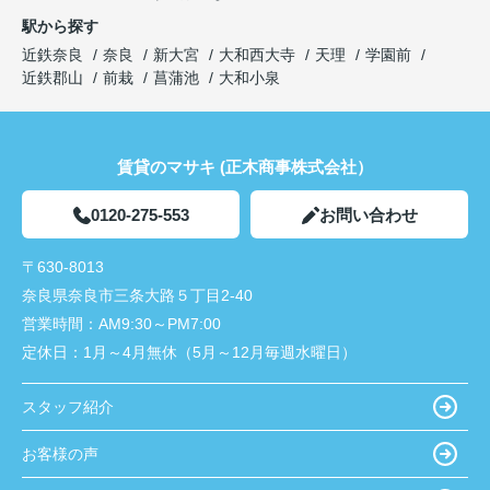
駅から探す
近鉄奈良
奈良
新大宮
大和西大寺
天理
学園前
近鉄郡山
前栽
菖蒲池
大和小泉
賃貸のマサキ (正木商事株式会社）
0120-275-553
お問い合わせ
〒630-8013
奈良県奈良市三条大路５丁目2-40
営業時間：
AM9:30～PM7:00
定休日：
1月～4月無休（5月～12月毎週水曜日）
スタッフ紹介
お客様の声