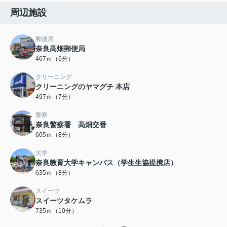
周辺施設
郵便局
奈良高畑郵便局
467ｍ（6分）
クリーニング
クリーニングのヤマグチ 本店
497ｍ（7分）
警察
奈良警察署 高畑交番
605ｍ（8分）
大学
奈良教育大学キャンパス（学生生協提携店）
635ｍ（8分）
スイーツ
スイーツタケムラ
735ｍ（10分）