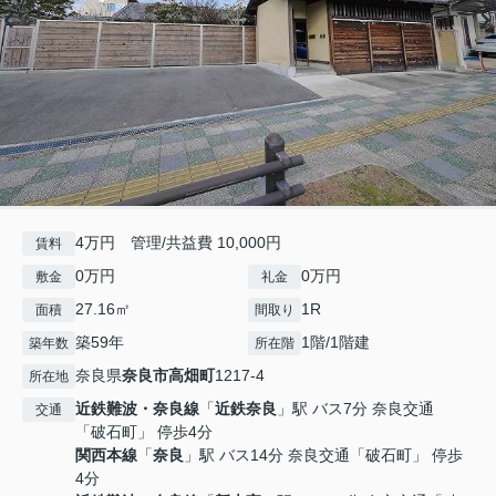
4万円 管理/共益費 10,000円
賃料
0万円
0万円
敷金
礼金
27.16㎡
1R
面積
間取り
築59年
1階/1階建
築年数
所在階
奈良県
奈良市
高畑町
1217-4
所在地
近鉄難波・奈良線
「
近鉄奈良
」駅 バス7分 奈良交通
交通
「破石町」 停歩4分
関西本線
「
奈良
」駅 バス14分 奈良交通「破石町」 停歩
4分