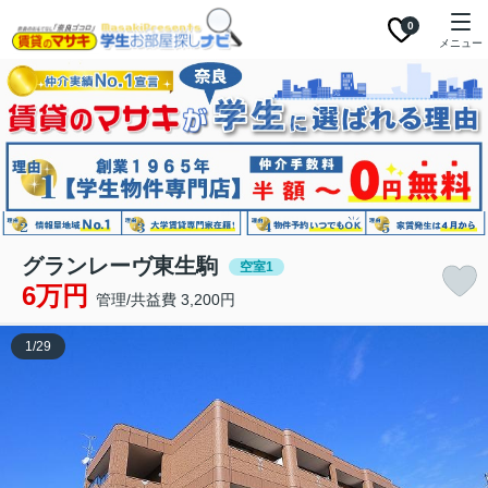
0
メニュー
グランレーヴ東生駒
空室1
6万円
管理/共益費 3,200円
1
/
29