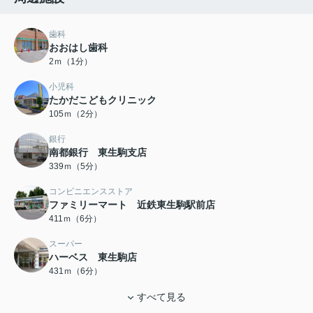
歯科
おおはし歯科
2ｍ（1分）
小児科
たかだこどもクリニック
105ｍ（2分）
銀行
南都銀行 東生駒支店
339ｍ（5分）
コンビニエンスストア
ファミリーマート 近鉄東生駒駅前店
411ｍ（6分）
スーパー
ハーベス 東生駒店
431ｍ（6分）
すべて見る