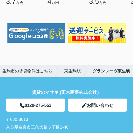
3.7
4
3.5
万円
万円
万円
生駒市の賃貸物件はこちら
東生駒駅
グランレーヴ東生駒
賃貸のマサキ (正木商事株式会社）
0120-275-553
お問い合わせ
〒630-8013
奈良県奈良市三条大路５丁目2-40