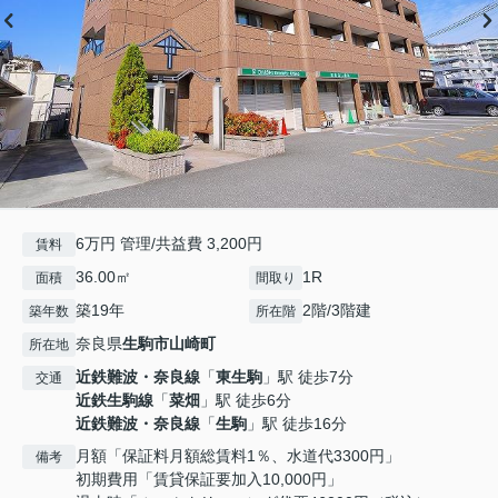
6万円 管理/共益費 3,200円
賃料
36.00㎡
1R
面積
間取り
築19年
2階/3階建
築年数
所在階
奈良県
生駒市
山崎町
所在地
近鉄難波・奈良線
「
東生駒
」駅 徒歩7分
交通
近鉄生駒線
「
菜畑
」駅 徒歩6分
近鉄難波・奈良線
「
生駒
」駅 徒歩16分
月額「保証料月額総賃料1％、水道代3300円」
備考
初期費用「賃貸保証要加入10,000円」