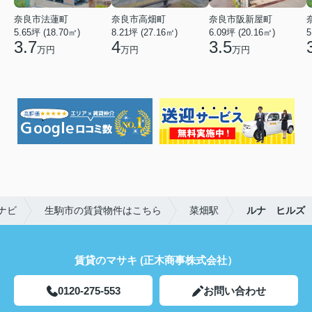
奈良市法蓮町
奈良市高畑町
奈良市阪新屋町
5.65坪 (18.70㎡)
8.21坪 (27.16㎡)
6.09坪 (20.16㎡)
5
3.7
4
3.5
万円
万円
万円
ナビ
生駒市の賃貸物件はこちら
菜畑駅
ルナ ヒルズ
賃貸のマサキ (正木商事株式会社）
0120-275-553
お問い合わせ