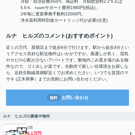
月額「自治会費350円、保証料 月額総賃料2.2％又は
5.5％、ruumサポート費用1980円(税込)」
2年毎に更新事務手数料22000円。
浄水器利用時別途カートリッジ代が必要(任意)
ルナ ヒルズのコメント(おすすめポイント)
近くの万代 菜畑店まで徒歩6分で行けます。駅から徒歩3分とい
うアクセス良好な駅近物件はいかがですか。風通しが良く、湿気
やカビの心配が少ないアパートです。敷地内ごみ置き場のある物
件なので、ゴミ出しが楽です。生駒市で新しい住環境をお探しな
ら、近鉄生駒線菜畑駅近くでお求めください。いつでも賃貸のマ
サキ (正木商事）までお気軽にお問い合わせください。
お問い合わせ
無料
ルナ ヒルズの募集中物件
1階
6.1万円