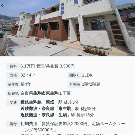
6.1万円 管理/共益費 3,500円
賃料
32.44㎡
1LDK
面積
間取り
築4年
1階/2階建
築年数
所在階
奈良県
生駒市
東生駒
１丁目
所在地
近鉄生駒線
「
菜畑
」駅 徒歩3分
交通
近鉄難波・奈良線
「
東生駒
」駅 徒歩9分
近鉄難波・奈良線
「
生駒
」駅 徒歩18分
初期費用「賃貸保証要加入22000円、定額ルームクリー
備考
ニング代60000円」