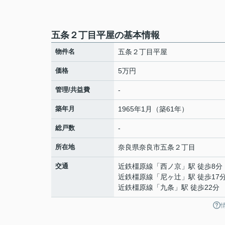
五条２丁目平屋の基本情報
物件名
五条２丁目平屋
価格
5万円
管理/共益費
-
築年月
1965年1月（築61年）
総戸数
-
所在地
奈良県
奈良市
五条
２丁目
交通
近鉄橿原線
「
西ノ京
」駅 徒歩8分
近鉄橿原線
「
尼ヶ辻
」駅 徒歩17
近鉄橿原線
「
九条
」駅 徒歩22分