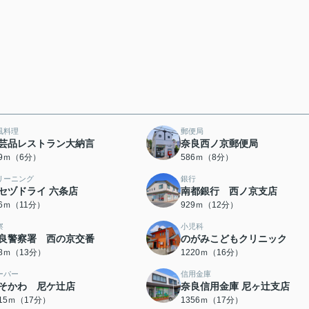
風料理
郵便局
芸品レストラン大納言
奈良西ノ京郵便局
09ｍ（6分）
586ｍ（8分）
リーニング
銀行
セヅドライ 六条店
南都銀行 西ノ京支店
56ｍ（11分）
929ｍ（12分）
察
小児科
良警察署 西の京交番
のがみこどもクリニック
78ｍ（13分）
1220ｍ（16分）
ーパー
信用金庫
そかわ 尼ケ辻店
奈良信用金庫 尼ヶ辻支店
315ｍ（17分）
1356ｍ（17分）