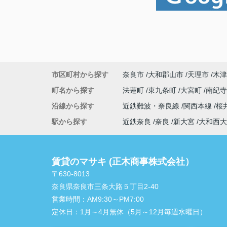
市区町村から探す
奈良市
大和郡山市
天理市
木津
町名から探す
法蓮町
東九条町
大宮町
南紀
沿線から探す
近鉄難波・奈良線
関西本線
桜
駅から探す
近鉄奈良
奈良
新大宮
大和西大
賃貸のマサキ (正木商事株式会社）
〒630-8013
奈良県奈良市三条大路５丁目2-40
営業時間：
AM9:30～PM7:00
定休日：
1月～4月無休（5月～12月毎週水曜日）