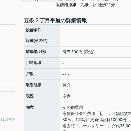
近鉄橿原線
「
九条
」駅 徒歩22分
五条２丁目平屋の詳細情報
設備条件
設備(その他)
-
駐車場/月額
有/5,500円 (税込)
用途地域
-
戸数
- / -
取引態様
仲介
現況
空家
分
備考
その他費用
家賃保証会社費用「初回：月額総賃
50％、1年毎に更新保証料10000円」
情報の見方
退去時「ルームクリーニング代33,00