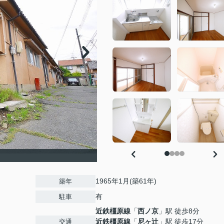
1965年1月(築61年)
築年
有
駐車
近鉄橿原線
「
西ノ京
」駅 徒歩8分
近鉄橿原線
「
尼ヶ辻
」駅 徒歩17分
交通