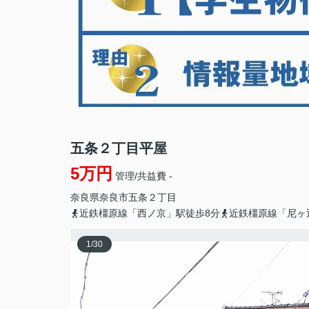
五条２丁目平屋
5万円
管理/共益費 -
奈良県
奈良市
五条
２丁目
近鉄橿原線「西ノ京」駅徒歩8分
近鉄橿原線「尼ヶ
1
/
30