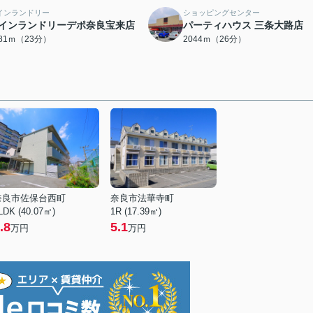
インランドリー
ショッピングセンター
インランドリーデポ奈良宝来店
パーティハウス 三条大路店
781ｍ（23分）
2044ｍ（26分）
奈良市佐保台西町
奈良市法華寺町
LDK (40.07㎡)
1R (17.39㎡)
.8
5.1
万円
万円