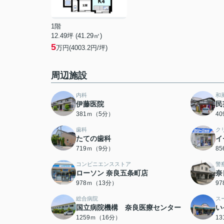
1階
12.49坪 (41.29㎡)
5
万円(4003.2円/坪)
周辺施設
内科
和
伊藤医院
民
381ｍ（5分）
4
歯科
ク
たての歯科
イ
719ｍ（9分）
8
コンビニエンスストア
警
ローソン 奈良五条町店
奈
978ｍ（13分）
9
総合病院
ス
国立病院機構 奈良医療センター
い
1259ｍ（16分）
1