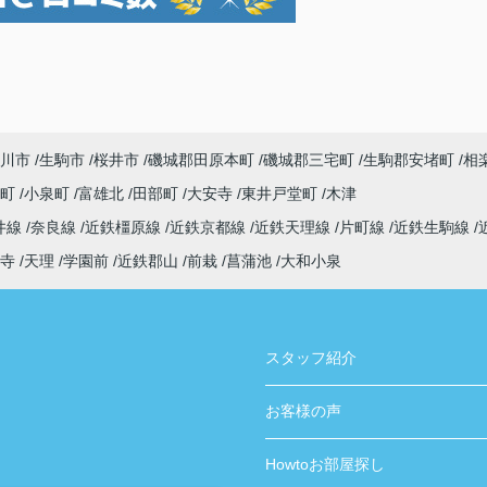
川市
生駒市
桜井市
磯城郡田原本町
磯城郡三宅町
生駒郡安堵町
相
寺町
小泉町
富雄北
田部町
大安寺
東井戸堂町
木津
井線
奈良線
近鉄橿原線
近鉄京都線
近鉄天理線
片町線
近鉄生駒線
寺
天理
学園前
近鉄郡山
前栽
菖蒲池
大和小泉
スタッフ紹介
お客様の声
Howtoお部屋探し