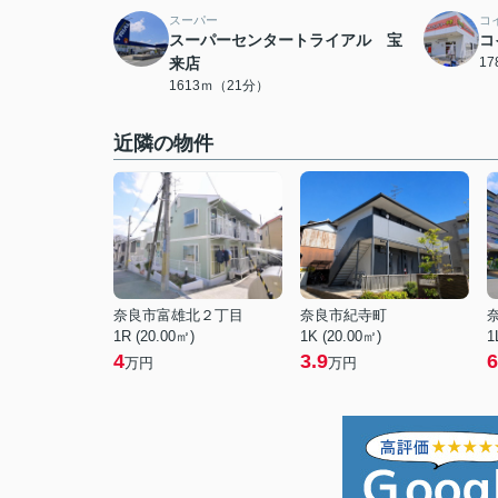
スーパー
コ
スーパーセンタートライアル 宝
コ
来店
1
1613ｍ（21分）
近隣の物件
奈良市富雄北２丁目
奈良市紀寺町
1R (20.00㎡)
1K (20.00㎡)
1
4
3.9
6
万円
万円