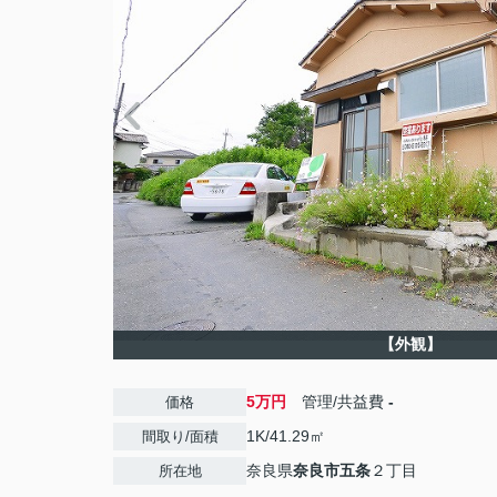
【外観】
5万円
管理/共益費
-
価格
1K/41.29㎡
間取り/面積
奈良県
奈良市
五条
２丁目
所在地