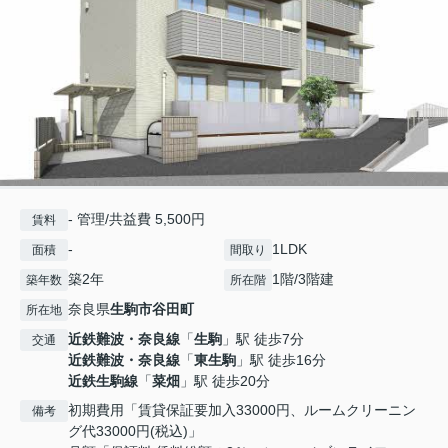
- 管理/共益費 5,500円
賃料
-
1LDK
面積
間取り
築2年
1階/3階建
築年数
所在階
奈良県
生駒市
谷田町
所在地
近鉄難波・奈良線
「
生駒
」駅 徒歩7分
交通
近鉄難波・奈良線
「
東生駒
」駅 徒歩16分
近鉄生駒線
「
菜畑
」駅 徒歩20分
初期費用「賃貸保証要加入33000円、ルームクリーニン
備考
グ代33000円(税込)」