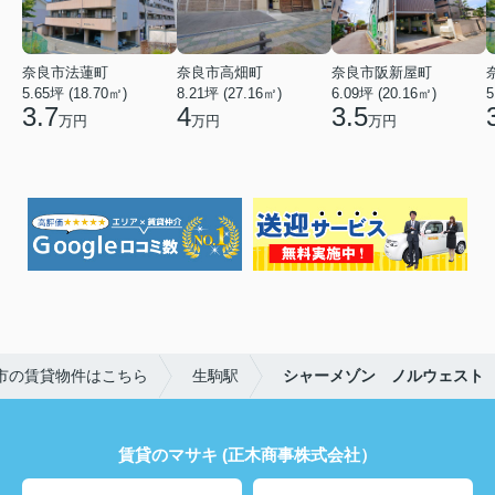
奈良市法蓮町
奈良市高畑町
奈良市阪新屋町
5.65坪 (18.70㎡)
8.21坪 (27.16㎡)
6.09坪 (20.16㎡)
5
3.7
4
3.5
万円
万円
万円
市の賃貸物件はこちら
生駒駅
シャーメゾン ノルウェスト
賃貸のマサキ (正木商事株式会社）