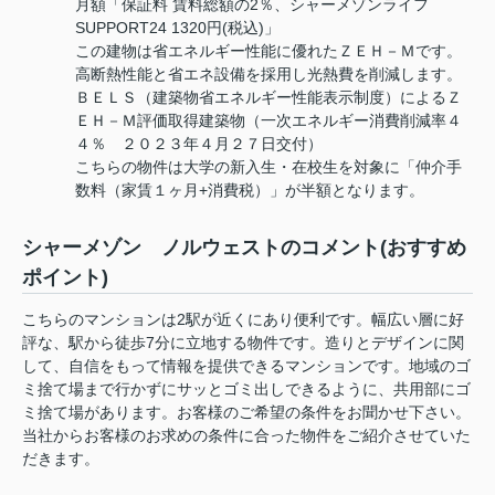
月額「保証料 賃料総額の2％、シャーメゾンライフ
SUPPORT24 1320円(税込)」
この建物は省エネルギー性能に優れたＺＥＨ－Ｍです。
高断熱性能と省エネ設備を採用し光熱費を削減します。
ＢＥＬＳ（建築物省エネルギー性能表示制度）によるＺ
ＥＨ－Ｍ評価取得建築物（一次エネルギー消費削減率４
４％ ２０２３年４月２７日交付）
こちらの物件は大学の新入生・在校生を対象に「仲介手
数料（家賃１ヶ月+消費税）」が半額となります。
シャーメゾン ノルウェストのコメント(おすすめ
ポイント)
こちらのマンションは2駅が近くにあり便利です。幅広い層に好
評な、駅から徒歩7分に立地する物件です。造りとデザインに関
して、自信をもって情報を提供できるマンションです。地域のゴ
ミ捨て場まで行かずにサッとゴミ出しできるように、共用部にゴ
ミ捨て場があります。お客様のご希望の条件をお聞かせ下さい。
当社からお客様のお求めの条件に合った物件をご紹介させていた
だきます。