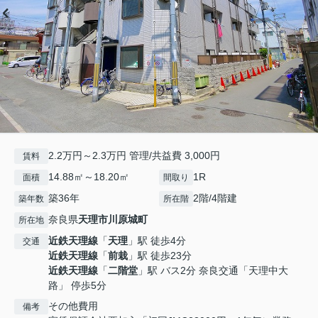
2.2万円～2.3万円 管理/共益費 3,000円
賃料
14.88㎡～18.20㎡
1R
面積
間取り
築36年
2階/4階建
築年数
所在階
奈良県
天理市
川原城町
所在地
近鉄天理線
「
天理
」駅 徒歩4分
交通
近鉄天理線
「
前栽
」駅 徒歩23分
近鉄天理線
「
二階堂
」駅 バス2分 奈良交通「天理中大
路」 停歩5分
その他費用
備考