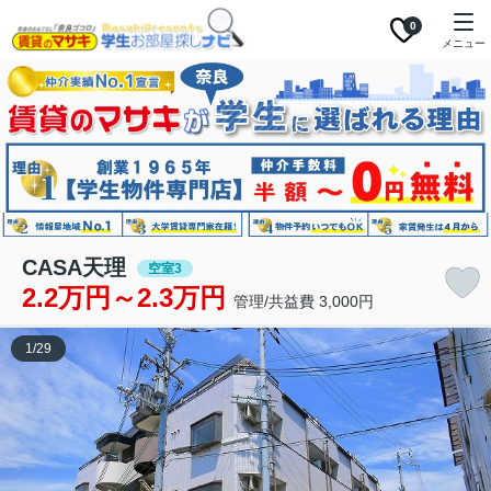
0
メニュー
CASA天理
空室3
2.2万円～2.3万円
管理/共益費 3,000円
1
/
29