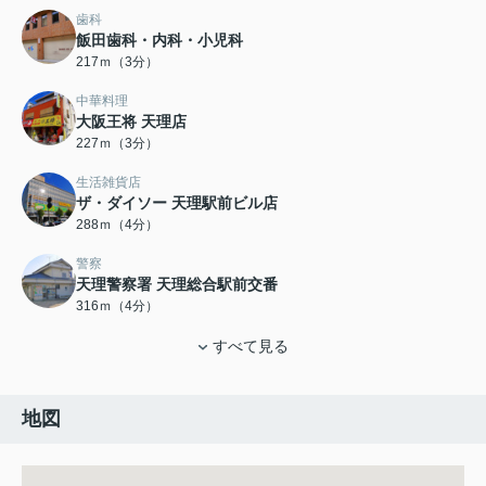
歯科
飯田歯科・内科・小児科
217ｍ（3分）
中華料理
大阪王将 天理店
227ｍ（3分）
生活雑貨店
ザ・ダイソー 天理駅前ビル店
288ｍ（4分）
警察
天理警察署 天理総合駅前交番
316ｍ（4分）
すべて見る
地図