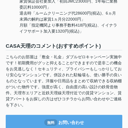
家賃保証会社要加入「初回JMC23000円、1年毎に業務
委託料10000円」
退去時「ルームクリーニング代28600円(税込)、6ヵ月
未満の解約は家賃1ヵ月分22000円」
月額「指定機関より事務手数料418円(税込)、イイナラ
イフサポート加入要1320円(税込)」
CASA天理のコメント(おすすめポイント)
こちらのお部屋は「敷金・礼金」ダブルゼロキャンペーン実施中
です！初期費用がグッと抑えることができますので是非この機会
をお見逃しなく！セキュリティ、プライバシーもしっかりしてお
り安心なマンションです。併設された駐輪場も、使い勝手の良い
ものとなっています。洋服や日用品をまとめて収納できる収納棚
がついた物件です。強度が高く、自由度の高い設計の鉄骨造物
件。天理市エリアと近鉄天理線天理付近での賃貸マンション、賃
貸アパートをお探しの方はぜひコチラからお問い合わせやご連絡
を下さい。
お問い合わせ
無料