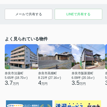
メールで共有する
LINEで共有する
よく見られている物件
奈良市法蓮町
奈良市高畑町
奈良市阪新屋町
5.65坪 (18.70㎡)
8.21坪 (27.16㎡)
6.09坪 (20.16㎡)
5
3.7
4
3.5
万円
万円
万円