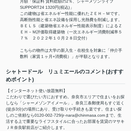
月額「保証料 賃料総額の2％、シャーメゾンライフ
SUPPORT24 1320円(税込)」
この建物は省エネルギー性能に優れたＺＥＨ－Ｍです。
高断熱性能と省エネ設備を採用し光熱費を削減します。
ＢＥＬＳ（建築物省エネルギー性能表示制度）によるＺ
ＥＨ－Ｍ評価取得建築物（一次エネルギー消費削減率５
７％ ２０２２年１０月２８日交付）
こちらの物件は大学の新入生・在校生を対象に「仲介手
数料（家賃１ヶ月+消費税）」が半額となります。
シャトードール リュミエールのコメント(おすす
めポイント)
【インターネット使い放題無料】
こだわりで選びたい方におすすめ。奈良市エリアで住まいをお探
しなら「シャーメゾンアイメール」。奈良三条郵便局もすぐ近く
(徒歩3分)の場所にあり、受け取りや手続きも楽です。住まい探
しのご依頼なら0120-002-729/jr-nara@chinmasa.comまで。生
活する上で重要なライフスタイルに合ったお部屋を賃貸のマサキ
ＪＲ奈良駅前店がご紹介します。