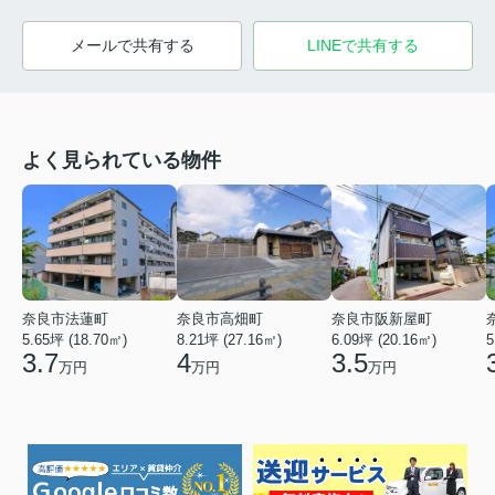
メールで共有する
LINEで共有する
よく見られている物件
奈良市法蓮町
奈良市高畑町
奈良市阪新屋町
5.65坪 (18.70㎡)
8.21坪 (27.16㎡)
6.09坪 (20.16㎡)
5
3.7
4
3.5
万円
万円
万円