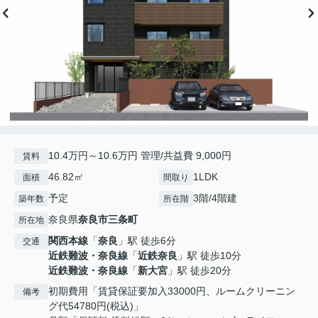
10.4万円～10.6万円 管理/共益費 9,000円
賃料
46.82㎡
1LDK
面積
間取り
予定
3階/4階建
築年数
所在階
奈良県
奈良市
三条町
所在地
関西本線
「
奈良
」駅 徒歩6分
交通
近鉄難波・奈良線
「
近鉄奈良
」駅 徒歩10分
近鉄難波・奈良線
「
新大宮
」駅 徒歩20分
初期費用「賃貸保証要加入33000円、ルームクリーニン
備考
グ代54780円(税込)」