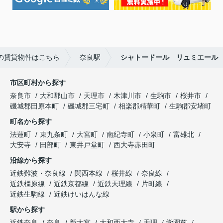
の賃貸物件はこちら
奈良駅
シャトードール リュミエール
市区町村から探す
奈良市
大和郡山市
天理市
木津川市
生駒市
桜井市
磯城郡田原本町
磯城郡三宅町
相楽郡精華町
生駒郡安堵町
町名から探す
法蓮町
東九条町
大宮町
南紀寺町
小泉町
富雄北
大安寺
田部町
東井戸堂町
西大寺赤田町
沿線から探す
近鉄難波・奈良線
関西本線
桜井線
奈良線
近鉄橿原線
近鉄京都線
近鉄天理線
片町線
近鉄生駒線
近鉄けいはんな線
駅から探す
近鉄奈良
奈良
新大宮
大和西大寺
天理
学園前