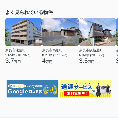
よく見られている物件
奈良市法蓮町
奈良市高畑町
奈良市阪新屋町
5.65坪 (18.70㎡)
8.21坪 (27.16㎡)
6.09坪 (20.16㎡)
5
3.7
4
3.5
万円
万円
万円