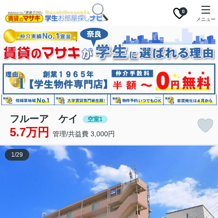
0
メニュー
フルーア ケイ
空室1
5.7万円
管理/共益費 3,000円
1
/
29