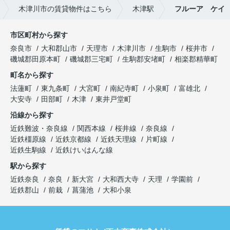
木津川市の賃貸物件はこちら
木津駅
フルーア ケイ
市区町村から探す
奈良市
大和郡山市
天理市
木津川市
生駒市
桜井市
磯城郡田原本町
磯城郡三宅町
生駒郡安堵町
相楽郡精華町
町名から探す
法蓮町
東九条町
大宮町
南紀寺町
小泉町
富雄北
大安寺
田部町
木津
東井戸堂町
沿線から探す
近鉄難波・奈良線
関西本線
桜井線
奈良線
近鉄橿原線
近鉄京都線
近鉄天理線
片町線
近鉄生駒線
近鉄けいはんな線
駅から探す
近鉄奈良
奈良
新大宮
大和西大寺
天理
学園前
近鉄郡山
前栽
菖蒲池
大和小泉