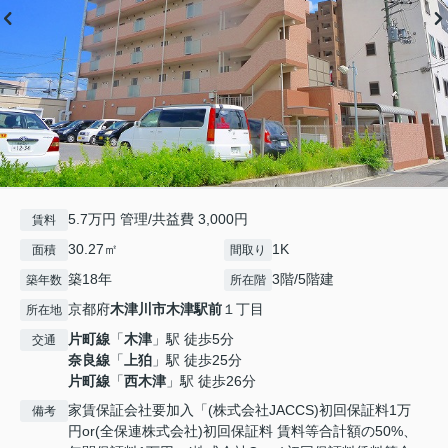
5.7万円 管理/共益費 3,000円
賃料
30.27㎡
1K
面積
間取り
築18年
3階/5階建
築年数
所在階
京都府
木津川市
木津駅前
１丁目
所在地
片町線
「
木津
」駅 徒歩5分
交通
奈良線
「
上狛
」駅 徒歩25分
片町線
「
西木津
」駅 徒歩26分
家賃保証会社要加入「(株式会社JACCS)初回保証料1万
備考
円or(全保連株式会社)初回保証料 賃料等合計額の50%、