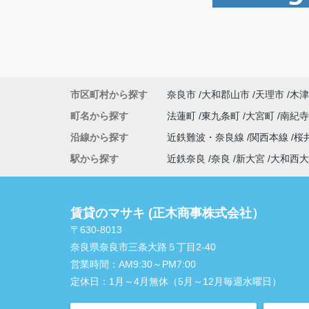
市区町村から探す
奈良市
大和郡山市
天理市
木津
町名から探す
法蓮町
東九条町
大宮町
南紀
沿線から探す
近鉄難波・奈良線
関西本線
桜
駅から探す
近鉄奈良
奈良
新大宮
大和西大
賃貸のマサキ (正木商事株式会社）
〒630-8013
奈良県奈良市三条大路５丁目2-40
営業時間：
AM9:30～PM7:00
定休日：
1月～4月無休（5月～12月毎週水曜日）