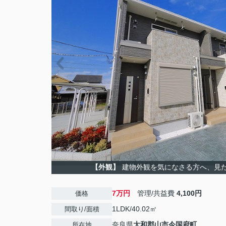
【外観】
建物外観を気になさる方へ、見
7万円
管理/共益費
4,100円
価格
1LDK/40.02㎡
間取り/面積
奈良県
大和郡山市
今国府町
所在地