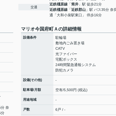
近鉄橿原線
「
筒井
」駅 徒歩21分
交通
近鉄橿原線
「
近鉄郡山
」駅 バス35分 奈
通「大和小泉駅東口」 停歩16分
マリオ今国府町Ａの詳細情報
設備条件
駐輪場
敷地内ごみ置き場
CATV
光ファイバー
宅配ボックス
24時間緊急通報システム
防犯カメラ
設備(その他)
-
駐車場/月額
空有/5,500円 (税込)
分
用途地域
-
5分 奈
戸数
6戸 / -
6分