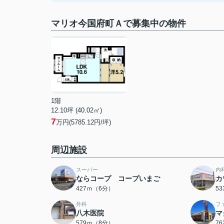
マリオ今国府町Ａで募集中の物件
1階
12.10坪 (40.02㎡)
7
万円(5785.12円/坪)
周辺施設
スーパー
内
ならコープ コープいまご
カ
427ｍ（6分）
5
外科
フ
八木医院
マ
579ｍ（8分）
7