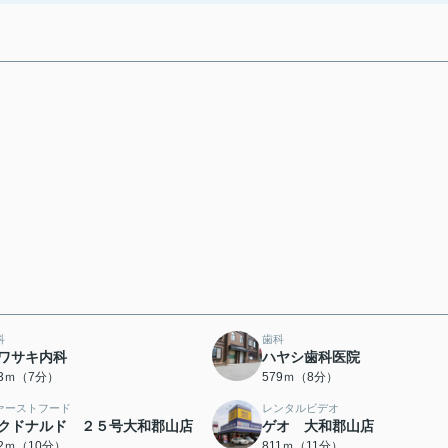
科
歯科
ワサキ内科
ハヤシ歯科医院
33ｍ（7分）
579ｍ（8分）
ァーストフード
レンタルビデオ
クドナルド ２５号大和郡山店
ゲオ 大和郡山店
62ｍ（10分）
811ｍ（11分）