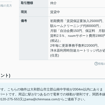
取引態様
仲介
情報の見方
現況
賃貸中
備考
初期費用「賃貸保証要加入25000円
額ルームクリーニング代80000円」
月額「自治会費150円、保証料 月
賃料2.5％、ruumサポート費用1980
(税込)」
2年毎に更新事務手数料22000円。
浄水器利用時別途カートリッジ代が
(任意)
情報
ント)
す。こちらの物件は大和郡山市立郡山南中学校が2004m以内にありま
パートです。周辺に駅が2つあるので電車での移動が便利です。関西本
75-553又はama@chinmasa.comからご連絡下さい。