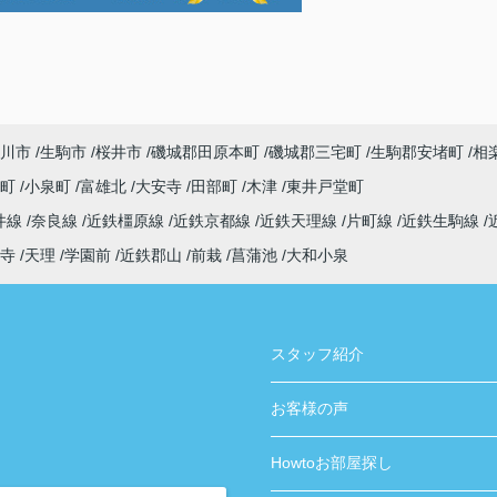
川市
生駒市
桜井市
磯城郡田原本町
磯城郡三宅町
生駒郡安堵町
相
寺町
小泉町
富雄北
大安寺
田部町
木津
東井戸堂町
井線
奈良線
近鉄橿原線
近鉄京都線
近鉄天理線
片町線
近鉄生駒線
寺
天理
学園前
近鉄郡山
前栽
菖蒲池
大和小泉
スタッフ紹介
お客様の声
Howtoお部屋探し