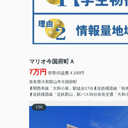
マリオ今国府町Ａ
7万円
管理/共益費 4,100円
奈良県
大和郡山市
今国府町
関西本線「大和小泉」駅徒歩17分
近鉄橿原線「筒井
近鉄橿原線「近鉄郡山」駅バス35分奈良交通「大和小
1
/
30