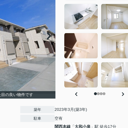
た目の良い物件です
2023年3月(築3年)
築年
空有
駐車
関西本線
「
大和小泉
」駅 徒歩17分