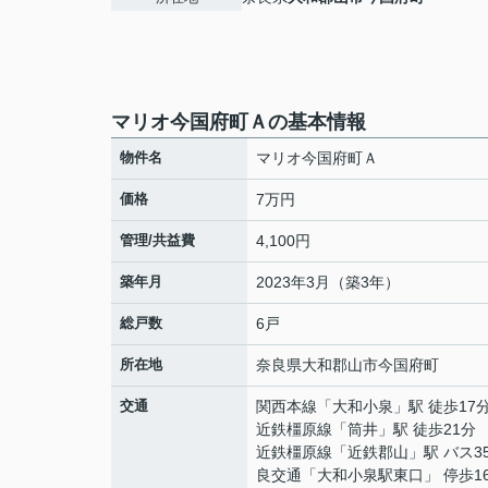
マリオ今国府町Ａの基本情報
物件名
マリオ今国府町Ａ
価格
7万円
管理/共益費
4,100円
築年月
2023年3月（築3年）
総戸数
6戸
所在地
奈良県
大和郡山市
今国府町
交通
関西本線
「
大和小泉
」駅 徒歩17
近鉄橿原線
「
筒井
」駅 徒歩21分
近鉄橿原線
「
近鉄郡山
」駅 バス3
良交通「大和小泉駅東口」 停歩1