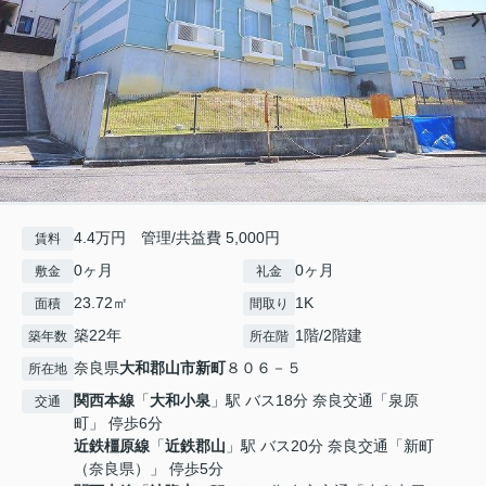
4.4万円 管理/共益費 5,000円
賃料
0ヶ月
0ヶ月
敷金
礼金
23.72㎡
1K
面積
間取り
築22年
1階/2階建
築年数
所在階
奈良県
大和郡山市
新町
８０６－５
所在地
関西本線
「
大和小泉
」駅 バス18分 奈良交通「泉原
交通
町」 停歩6分
近鉄橿原線
「
近鉄郡山
」駅 バス20分 奈良交通「新町
（奈良県）」 停歩5分