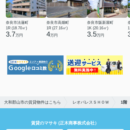
奈良市法蓮町
奈良市高畑町
奈良市阪新屋町
1R (18.70㎡)
1R (27.16㎡)
1K (20.16㎡)
1
3.7
4
3.5
万円
万円
万円
大和郡山市の賃貸物件はこちら
レオパレスＳＨＯＷ
1階
賃貸のマサキ (正木商事株式会社）