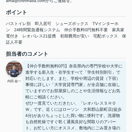
ama@chinmasa.comからご連絡を。
ポイント
バストイレ別
即入居可
シューズボックス
TVインターホ
ン
24時間緊急通報システム
仲介手数料0円無料不要
家具家
電付き
レオパレス21提携
初期費用が安い
宅配ボックス
保
証人不要
担当者のコメント
【仲介手数料無料0円】奈良県内の専門学校や大学に
進学する新入生・在学生すべて「学生特別割引」で
対応いたします。また、学校や周辺の賃貸（下宿）
内田 紘一
事情に詳しい「大学賃貸専門家」が全店舗に在籍し
ていますのでお部屋探しのことや生活情報などお気
軽にご相談ください。
ぜひ一度見ていただきたい、「レオパレスＳＨＯ
Ｗ」です。近くにはローソン 大和郡山新町店(徒歩
4分)がありちょっとした買い物に便利です。洗濯物
も自然乾燥ですぐ乾く通風良好な間取りのアパー
ト。お忙しい方にオススメ、敷地内にごみ置き場の