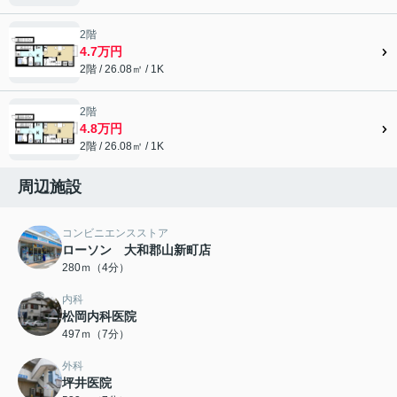
2階
4.7万円
2階 / 26.08㎡ / 1K
2階
4.8万円
2階 / 26.08㎡ / 1K
周辺施設
コンビニエンスストア
ローソン 大和郡山新町店
280ｍ（4分）
内科
松岡内科医院
497ｍ（7分）
外科
坪井医院