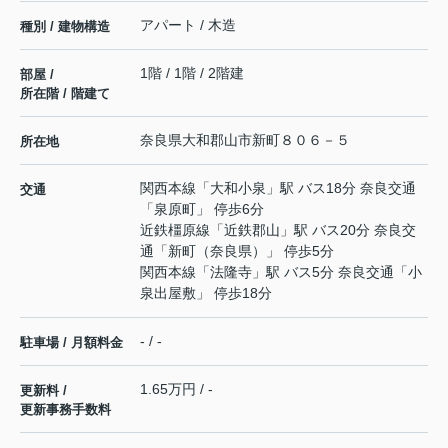
アパート / 木造
種別 / 建物構造
1階 / 1階 / 2階建
部屋 /
所在階 / 階建て
奈良県
大和郡山市
新町
８０６－５
所在地
関西本線
「
大和小泉
」駅 バス18分 奈良交通
交通
「泉原町」 停歩6分
近鉄橿原線
「
近鉄郡山
」駅 バス20分 奈良交
通「新町（奈良県）」 停歩5分
関西本線
「
法隆寺
」駅 バス5分 奈良交通「小
泉出屋敷」 停歩18分
- / -
駐車場 / 月額料金
1.65万円 / -
更新料 /
更新事務手数料