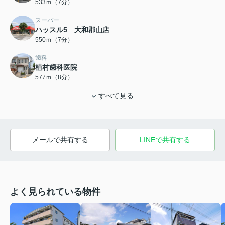
533ｍ（7分）
スーパー
ハッスル5 大和郡山店
550ｍ（7分）
歯科
植村歯科医院
577ｍ（8分）
すべて見る
メールで共有する
LINEで共有する
よく見られている物件