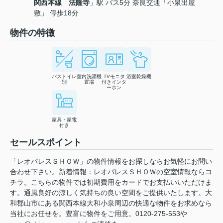
関西本線
「
法隆寺
」駅 バス5分 奈良交通「小泉出屋
敷」 停歩18分
物件の特徴
バストイレ
室内洗濯機
TVモニタ
浴室乾燥機
別
置場
付きインタ
ーホン
家具・家電
付き
セールスポイント
「レオパレスＳＨＯＷ」の物件情報をお探しならお気軽にお問い
合わせ下さい。新着情報：レオパレスＳＨＯＷの空室情報ならコ
チラ。こちらの物件では初期費用をカードでお支払いいただけま
す。通風良好の涼しく気持ちの良い空間をご提供いたします。大
和郡山市にある関西本線大和小泉周辺の快適な物件をお求めなら
当社にお任せを。豊富に物件をご用意。0120-275-553や