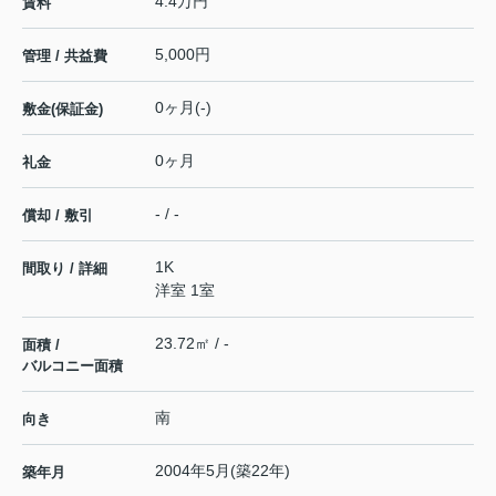
4.4万円
賃料
5,000円
管理 / 共益費
0ヶ月(-)
敷金(保証金)
0ヶ月
礼金
- / -
償却 / 敷引
1K
間取り / 詳細
洋室 1室
23.72㎡ / -
面積 /
バルコニー面積
南
向き
2004年5月(築22年)
築年月