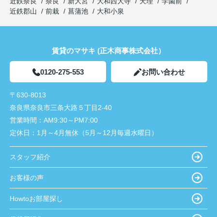
近鉄奈良
奈良
新大宮
大和西大寺
天理
学園前
近鉄郡山
前栽
菖蒲池
大和小泉
賃貸のマサキ (正木商事株式会社）
0120-275-553
お問い合わせ
〒630-8013
奈良県奈良市三条大路５丁目2-40
営業時間：
AM9:30～PM7:00
定休日：
1月～4月無休（5月～12月毎週水曜日）
スタッフ紹介
お客様の声
Howtoお部屋探し