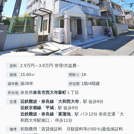
2.9万円～3.8万円 管理/共益費 -
賃料
15.60㎡
1K
面積
間取り
築38年
1階/4階建
築年数
所在階
奈良県
奈良市
西大寺新町
１丁目
所在地
近鉄難波・奈良線
「
大和西大寺
」駅 徒歩8分
交通
近鉄京都線
「
平城
」駅 徒歩9分
近鉄難波・奈良線
「
菖蒲池
」駅 バス12分 奈良交通「大
和西大寺駅南口」 停歩11分
初期費用「賃貸保証料 月額賃料等の50％(最低保証料
備考