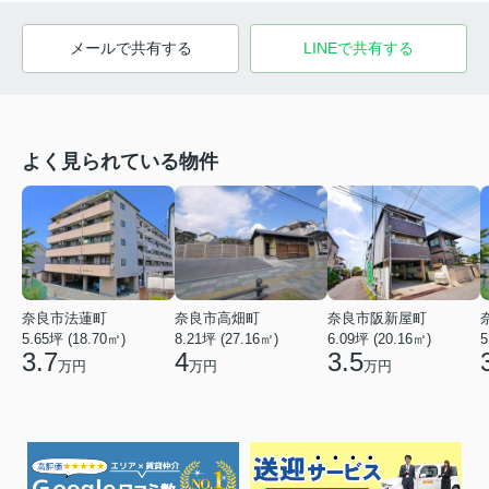
メールで共有する
LINEで共有する
よく見られている物件
奈良市法蓮町
奈良市高畑町
奈良市阪新屋町
5.65坪 (18.70㎡)
8.21坪 (27.16㎡)
6.09坪 (20.16㎡)
5
3.7
4
3.5
万円
万円
万円