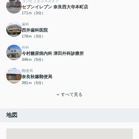
コンビニエンスストア
セブンイレブン 奈良西大寺本町店
171ｍ（3分）
歯科
西井歯科医院
178ｍ（3分）
外科
今村糖尿病内科 津田外科診療所
346ｍ（5分）
郵便局
奈良秋篠郵便局
391ｍ（5分）
すべて見る
地図