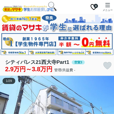
0
メニュー
シティパレス21西大寺Part1
空室3
2.9万円～3.8万円
管理/共益費 -
1
/
29