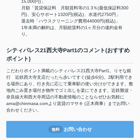
15,000円)」
月額「賃貸保証料 月額賃料等の1.3％(最低保証料300
円)、安心サポート1320円(税込)、水道代2750円」
退去時「ハウスクリーニング費用44000円(税込)」
1年未満の解約は、月額総賃料の1ヶ月分の違約金有
り。
シティパレス21西大寺Part1のコメント(おすすめ
ポイント)
こだわりポイント満載のシティパレス21西大寺Part1。りそな銀
行 近鉄西大寺支店だったら歩いてすぐ(徒歩6分)。2駅利用でき
る場所にあり、行き先に応じて乗車駅の使い分けができます。敷
地内ごみ置き場付き物件でゴミ出しを楽にできます。近鉄難波・
奈良線大和西大寺周辺の不動産情報のことならぜひお気軽に
ama@chinmasa.comより賃貸のマサキ (正木商事）までお問い
合わせください。
お問い合わせ
無料