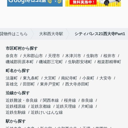
貸物件はこちら
大和西大寺駅
シティパレス21西大寺Part1
市区町村から探す
奈良市
大和郡山市
天理市
木津川市
生駒市
桜井市
磯城郡田原本町
磯城郡三宅町
生駒郡安堵町
相楽郡精華町
町名から探す
法蓮町
東九条町
大宮町
南紀寺町
小泉町
大安寺
富雄北
田部町
東井戸堂町
西大寺赤田町
沿線から探す
近鉄難波・奈良線
関西本線
桜井線
奈良線
近鉄橿原線
近鉄京都線
近鉄天理線
片町線
近鉄生駒線
近鉄けいはんな線
駅から探す