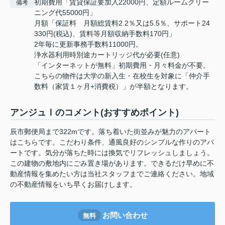
初期費用「賃貸保証要加入22000円、定額ルームクリー
備考
ニング代55000円」
月額「保証料 月額総賃料2.2％又は5.5％、サポート24
330円(税込)、賃料等月額収納手数料170円」
2年毎に更新事務手数料11000円。
浄水器利用時別途カートリッジ代が必要(任意)
「インターネットが無料」初期費用・月々料金が不要。
こちらの物件は大学の新入生・在校生を対象に「仲介手
数料（家賃１ヶ月+消費税）」が半額となります。
アンジュⅠのコメント(おすすめポイント)
辰市郵便局まで322mです。落ち着いた街並みが魅力のアパート
はこちらです。こだわり条件、通風良好のシンプルな作りのアパ
ートです。気分が落ちた時には換気でリフレッシュしましょう。
この建物の敷地内にごみ置き場があります。できるだけ早めに不
動産情報を集めたい方は当社スタッフまでご連絡ください。地域
の不動産情報をいち早くお届けします。
お問い合わせ
無料