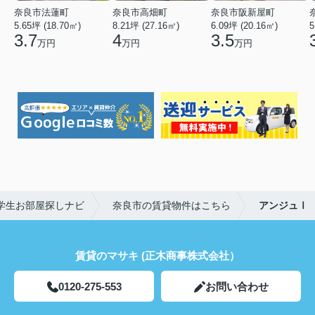
奈良市法蓮町
奈良市高畑町
奈良市阪新屋町
5.65坪 (18.70㎡)
8.21坪 (27.16㎡)
6.09坪 (20.16㎡)
5
3.7
4
3.5
万円
万円
万円
学生お部屋探しナビ
奈良市の賃貸物件はこちら
アンジュⅠ
賃貸のマサキ (正木商事株式会社）
0120-275-553
お問い合わせ