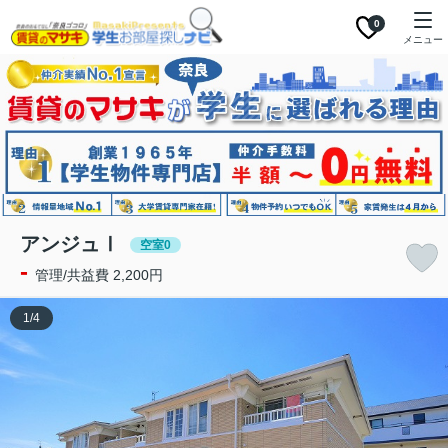
0
メニュー
アンジュⅠ
空室0
-
管理/共益費 2,200円
1
/
4