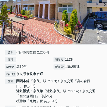
- 管理/共益費 2,200円
賃料
-
1LDK
面積
間取り
築19年
1階/2階建
築年数
所在階
奈良県
奈良市
杏町
所在地
関西本線
「
奈良
」駅 バス9分 奈良交通「宮の森西
交通
口」 停歩9分
近鉄難波・奈良線
「
近鉄奈良
」駅 バス14分 奈良交通
「宮の森西口」 停歩9分
桜井線
「
京終
」駅 徒歩34分