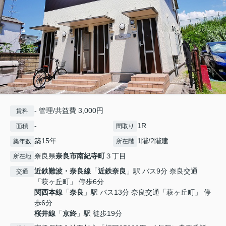
- 管理/共益費 3,000円
賃料
-
1R
面積
間取り
築15年
1階/2階建
築年数
所在階
奈良県
奈良市
南紀寺町
３丁目
所在地
近鉄難波・奈良線
「
近鉄奈良
」駅 バス9分 奈良交通
交通
「萩ヶ丘町」 停歩6分
関西本線
「
奈良
」駅 バス13分 奈良交通「萩ヶ丘町」 停
歩6分
桜井線
「
京終
」駅 徒歩19分