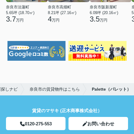
奈良市法蓮町
奈良市高畑町
奈良市阪新屋町
5.65坪 (18.70㎡)
8.21坪 (27.16㎡)
6.09坪 (20.16㎡)
5
3.7
4
3.5
万円
万円
万円
屋探しナビ
奈良市の賃貸物件はこちら
Palette（パレット）
賃貸のマサキ (正木商事株式会社）
0120-275-553
お問い合わせ