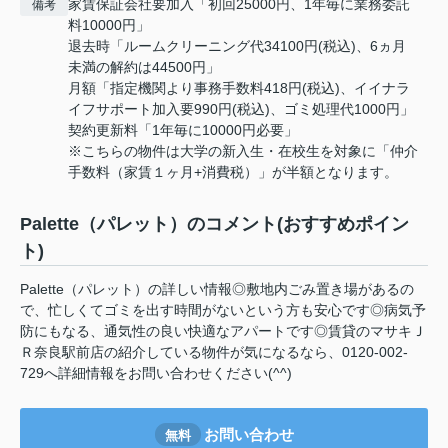
家賃保証会社要加入「初回25000円、1年毎に業務委託
備考
料10000円」
退去時「ルームクリーニング代34100円(税込)、6ヵ月
未満の解約は44500円」
月額「指定機関より事務手数料418円(税込)、イイナラ
イフサポート加入要990円(税込)、ゴミ処理代1000円」
契約更新料「1年毎に10000円必要」
※こちらの物件は大学の新入生・在校生を対象に「仲介
手数料（家賃１ヶ月+消費税）」が半額となります。
Palette（パレット）のコメント(おすすめポイン
ト)
Palette（パレット）の詳しい情報◎敷地内ごみ置き場があるの
で、忙しくてゴミを出す時間がないという方も安心です◎病気予
防にもなる、通気性の良い快適なアパートです◎賃貸のマサキＪ
Ｒ奈良駅前店の紹介している物件が気になるなら、0120-002-
729へ詳細情報をお問い合わせください(^^)
お問い合わせ
無料