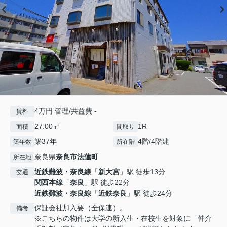
4万円 管理/共益費 -
賃料
27.00㎡
1R
面積
間取り
築37年
4階/4階建
築年数
所在階
奈良県
奈良市
法蓮町
所在地
近鉄難波・奈良線
「
新大宮
」駅 徒歩13分
交通
関西本線
「
奈良
」駅 徒歩22分
近鉄難波・奈良線
「
近鉄奈良
」駅 徒歩24分
保証会社加入要（全保連）。
備考
※こちらの物件は大学の新入生・在校生を対象に「仲介