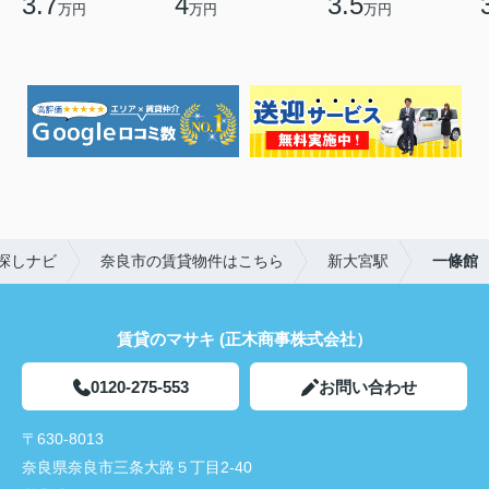
3.7
4
3.5
万円
万円
万円
探しナビ
奈良市の賃貸物件はこちら
新大宮駅
一條館
賃貸のマサキ (正木商事株式会社）
0120-275-553
お問い合わせ
〒630-8013
奈良県奈良市三条大路５丁目2-40