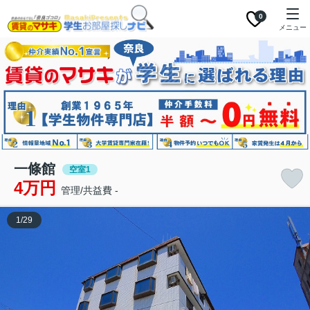
0
メニュー
一條館
空室1
4万円
管理/共益費 -
1
/
29