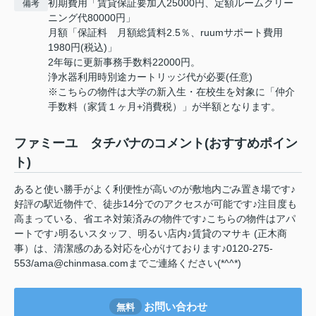
初期費用「賃貸保証要加入25000円、定額ルームクリー
備考
ニング代80000円」
月額「保証料 月額総賃料2.5％、ruumサポート費用
1980円(税込)」
2年毎に更新事務手数料22000円。
浄水器利用時別途カートリッジ代が必要(任意)
※こちらの物件は大学の新入生・在校生を対象に「仲介
手数料（家賃１ヶ月+消費税）」が半額となります。
ファミーユ タチバナのコメント(おすすめポイン
ト)
あると使い勝手がよく利便性が高いのが敷地内ごみ置き場です♪
好評の駅近物件で、徒歩14分でのアクセスが可能です♪注目度も
高まっている、省エネ対策済みの物件です♪こちらの物件はアパ
ートです♪明るいスタッフ、明るい店内♪賃貸のマサキ (正木商
事）は、清潔感のある対応を心がけております♪0120-275-
553/ama@chinmasa.comまでご連絡ください(*^^*)
お問い合わせ
無料