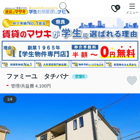
0
メニュー
ファミーユ タチバナ
空室0
-
管理/共益費 4,100円
1
/
4