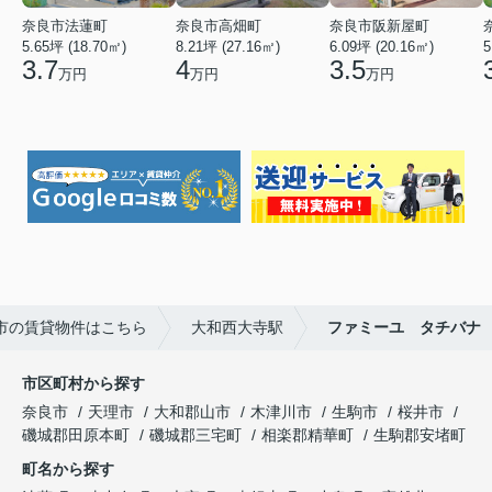
奈良市法蓮町
奈良市高畑町
奈良市阪新屋町
5.65坪 (18.70㎡)
8.21坪 (27.16㎡)
6.09坪 (20.16㎡)
5
3.7
4
3.5
万円
万円
万円
市の賃貸物件はこちら
大和西大寺駅
ファミーユ タチバナ
市区町村から探す
奈良市
天理市
大和郡山市
木津川市
生駒市
桜井市
磯城郡田原本町
磯城郡三宅町
相楽郡精華町
生駒郡安堵町
町名から探す