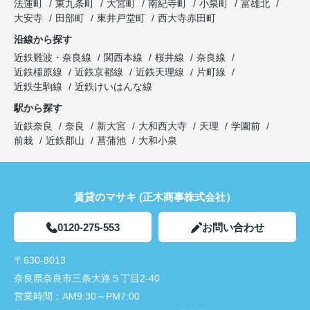
法蓮町
東九条町
大宮町
南紀寺町
小泉町
富雄北
大安寺
田部町
東井戸堂町
西大寺赤田町
沿線から探す
近鉄難波・奈良線
関西本線
桜井線
奈良線
近鉄橿原線
近鉄京都線
近鉄天理線
片町線
近鉄生駒線
近鉄けいはんな線
駅から探す
近鉄奈良
奈良
新大宮
大和西大寺
天理
学園前
前栽
近鉄郡山
菖蒲池
大和小泉
賃貸のマサキ (正木商事株式会社）
0120-275-553
お問い合わせ
〒630-8013
奈良県奈良市三条大路５丁目2-40
営業時間：
AM9:30～PM7:00