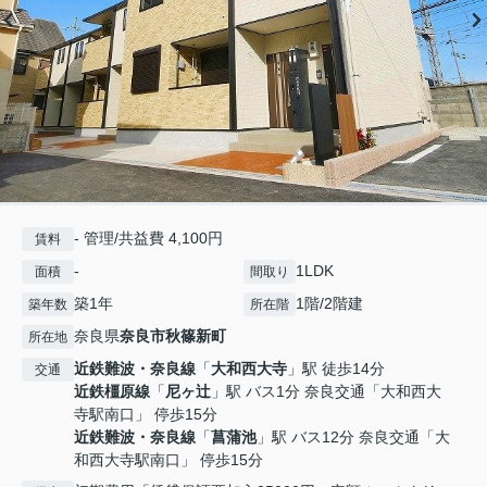
- 管理/共益費 4,100円
賃料
-
1LDK
面積
間取り
築1年
1階/2階建
築年数
所在階
奈良県
奈良市
秋篠新町
所在地
近鉄難波・奈良線
「
大和西大寺
」駅 徒歩14分
交通
近鉄橿原線
「
尼ヶ辻
」駅 バス1分 奈良交通「大和西大
寺駅南口」 停歩15分
近鉄難波・奈良線
「
菖蒲池
」駅 バス12分 奈良交通「大
和西大寺駅南口」 停歩15分