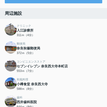
周辺施設
クリニック
入江診療所
311ｍ（4分）
郵便局
奈良秋篠郵便局
372ｍ（5分）
コンビニエンスストア
セブンイレブン 奈良西大寺本町店
553ｍ（7分）
和風料理
小樽食堂 奈良西大寺
588ｍ（8分）
歯科
西井歯科医院
644ｍ（9分）