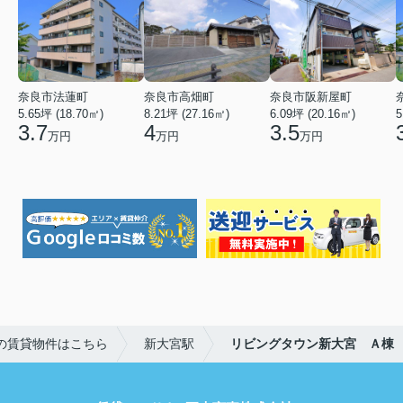
奈良市法蓮町
奈良市高畑町
奈良市阪新屋町
5.65坪 (18.70㎡)
8.21坪 (27.16㎡)
6.09坪 (20.16㎡)
5
3.7
4
3.5
万円
万円
万円
の賃貸物件はこちら
新大宮駅
リビングタウン新大宮 Ａ棟