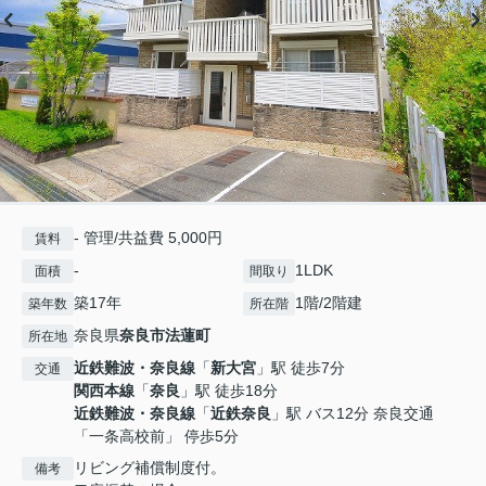
- 管理/共益費 5,000円
賃料
-
1LDK
面積
間取り
築17年
1階/2階建
築年数
所在階
奈良県
奈良市
法蓮町
所在地
近鉄難波・奈良線
「
新大宮
」駅 徒歩7分
交通
関西本線
「
奈良
」駅 徒歩18分
近鉄難波・奈良線
「
近鉄奈良
」駅 バス12分 奈良交通
「一条高校前」 停歩5分
リビング補償制度付。
備考