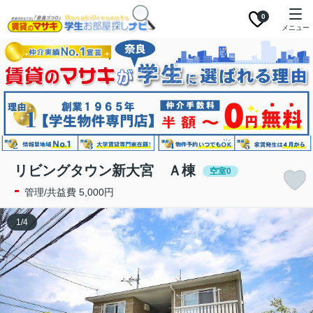
0
メニュー
リビングタウン新大宮 Ａ棟
空室0
-
管理/共益費 5,000円
1
/
4