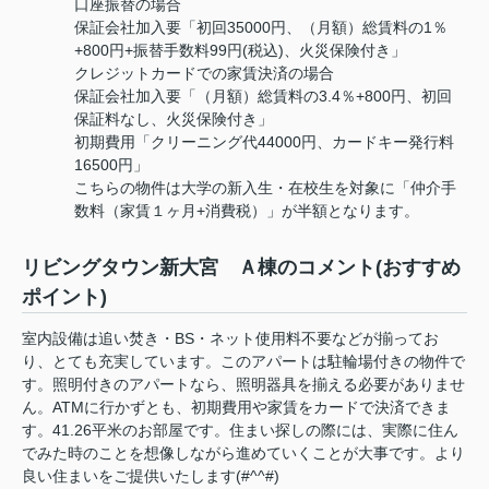
口座振替の場合
保証会社加入要「初回35000円、（月額）総賃料の1％
+800円+振替手数料99円(税込)、火災保険付き」
クレジットカードでの家賃決済の場合
保証会社加入要「（月額）総賃料の3.4％+800円、初回
保証料なし、火災保険付き」
初期費用「クリーニング代44000円、カードキー発行料
16500円」
こちらの物件は大学の新入生・在校生を対象に「仲介手
数料（家賃１ヶ月+消費税）」が半額となります。
リビングタウン新大宮 Ａ棟のコメント(おすすめ
ポイント)
室内設備は追い焚き・BS・ネット使用料不要などが揃ってお
り、とても充実しています。このアパートは駐輪場付きの物件で
す。照明付きのアパートなら、照明器具を揃える必要がありませ
ん。ATMに行かずとも、初期費用や家賃をカードで決済できま
す。41.26平米のお部屋です。住まい探しの際には、実際に住ん
でみた時のことを想像しながら進めていくことが大事です。より
良い住まいをご提供いたします(#^^#)