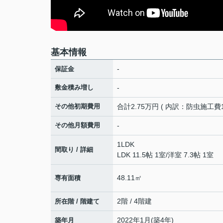
基本情報
-
保証金
敷金積み増し
-
その他初期費用
合計2.75万円 ( 内訳：防虫施工費1
その他月額費用
-
1LDK
間取り / 詳細
LDK 11.5帖 1室
/
洋室 7.3帖 1室
48.11㎡
専有面積
2階 / 4階建
所在階 / 階建て
2022年1月(築4年)
築年月