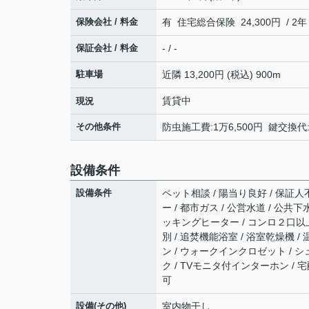
保険会社 / 料金
有 住宅総合保険 24,300円 / 2年
保証会社 / 料金
- / -
駐車場
近隣 13,200円 (税込) 900m
賃貸中
現況
その他条件
防虫施工費:1万6,500円 鍵交換代:
設備条件
設備条件
ペット相談 / 陽当り良好 / 保証人不
ー / 都市ガス / 公営水道 / 公共下
ッキングヒーター / コンロ２口以上
別 / 追焚機能浴室 / 浴室乾燥機 /
ン / ウォークインクロゼット / シ
ク / TVモニタ付インターホン / 
可
設備(その他)
室内物干し