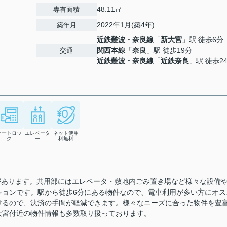
48.11㎡
専有面積
2022年1月(築4年)
築年月
近鉄難波・奈良線
「
新大宮
」駅 徒歩6分
関西本線
「
奈良
」駅 徒歩19分
交通
近鉄難波・奈良線
「
近鉄奈良
」駅 徒歩2
オートロッ
エレベータ
ネット使用
ク
ー
料無料
番があります。共用部にはエレベータ・敷地内ごみ置き場など様々な設備
ションです。駅から徒歩6分にある物件なので、電車利用が多い方にオス
けるので、決済の手間が軽減できます。様々なニーズに合った物件を豊
大宮付近の物件情報も多数取り扱っております。