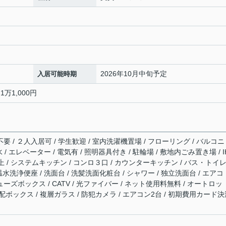
2026年10月中旬予定
入居可能時期
1万1,000円
要 / ２人入居可 / 学生歓迎 / 室内洗濯機置場 / フローリング / バルコニ
水 / エレベーター / 電気有 / 照明器具付き / 駐輪場 / 敷地内ごみ置き場 / 
 / システムキッチン / コンロ３口 / カウンターキッチン / バス・トイ
 温水洗浄便座 / 洗面台 / 洗髪洗面化粧台 / シャワー / 独立洗面台 / エアコ
ューズボックス / CATV / 光ファイバー / ネット使用料無料 / オートロッ
宅配ボックス / 複層ガラス / 防犯カメラ / エアコン2台 / 初期費用カード