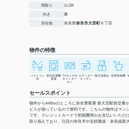
1LDK
間取り
東
向き
奈良県
奈良市
大宮町
６丁目
所在地
物件の特徴
バストイレ
室内洗濯機
TVモニタ付
カウンター
独立洗面台
浴室乾燥機
別
置場
きインター
キッチン
ホン
セールスポイント
物件から448mのところに奈良警察署 新大宮駅前交
ビスが揃っているので便利です。こちらの物件はマン
です。クレジットカードで初期費用がお支払いいただ
取り揃えており、注目の奈良市や近鉄難波・奈良線新