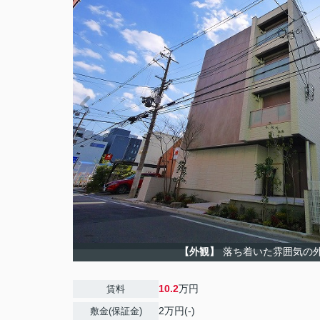
【外観】
落ち着いた雰囲気の
10.2
万円
賃料
2万円(-)
敷金(保証金)