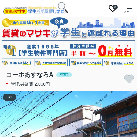
0
メニュー
コーポあすなろA
空室0
-
管理/共益費 2,000円
1
/
2