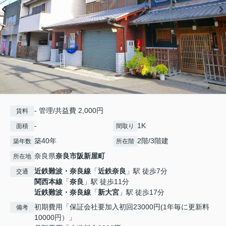
- 管理/共益費 2,000円
賃料
-
1K
面積
間取り
築40年
2階/3階建
築年数
所在階
奈良県
奈良市
阪新屋町
所在地
近鉄難波・奈良線
「
近鉄奈良
」駅 徒歩7分
交通
関西本線
「
奈良
」駅 徒歩11分
近鉄難波・奈良線
「
新大宮
」駅 徒歩17分
初期費用「保証会社要加入初回23000円(1年毎に更新料
備考
10000円）」