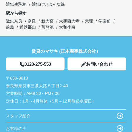
近鉄生駒線
近鉄けいはんな線
駅から探す
近鉄奈良
奈良
新大宮
大和西大寺
天理
学園前
前栽
近鉄郡山
菖蒲池
大和小泉
賃貸のマサキ (正木商事株式会社）
0120-275-553
お問い合わせ
〒630-8013
奈良県奈良市三条大路５丁目2-40
営業時間：
AM9:30～PM7:00
定休日：
1月～4月無休（5月～12月毎週水曜日）
スタッフ紹介
お客様の声