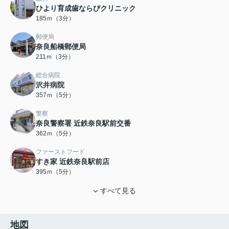
ひより育成歯ならびクリニック
185ｍ（3分）
郵便局
奈良船橋郵便局
211ｍ（3分）
総合病院
沢井病院
357ｍ（5分）
警察
奈良警察署 近鉄奈良駅前交番
362ｍ（5分）
ファーストフード
すき家 近鉄奈良駅前店
395ｍ（5分）
すべて見る
地図