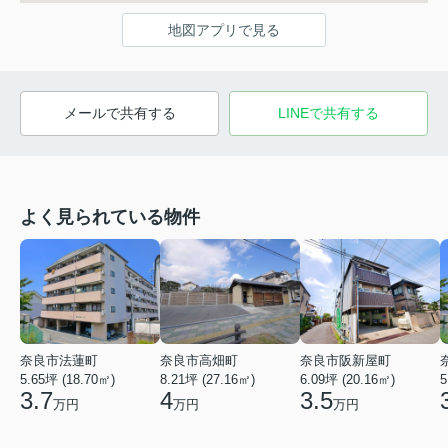
地図アプリで見る
メールで共有する
LINEで共有する
よく見られている物件
奈良市法蓮町
奈良市高畑町
奈良市阪新屋町
5.65坪 (18.70㎡)
8.21坪 (27.16㎡)
6.09坪 (20.16㎡)
5
3.7
4
3.5
万円
万円
万円