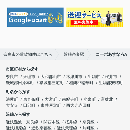
奈良市の賃貸物件はこちら
近鉄奈良駅
コーポあすなろA
市区町村から探す
奈良市
天理市
大和郡山市
木津川市
生駒市
桜井市
磯城郡田原本町
磯城郡三宅町
相楽郡精華町
生駒郡安堵町
町名から探す
法蓮町
東九条町
大宮町
南紀寺町
小泉町
富雄北
大安寺
田部町
東井戸堂町
西大寺赤田町
沿線から探す
近鉄難波・奈良線
関西本線
桜井線
奈良線
近鉄橿原線
近鉄京都線
近鉄天理線
片町線