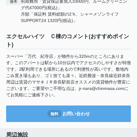
初期費用「賃貸保証要加入33000円、ルームクリーニン
備考
グ代47000円(税込)」
月額「保証料 賃料総額の2％、シャーメゾンライフ
SUPPORT24 1320円(税込)」
エクセルハイツ Ｃ棟のコメント(おすすめポイン
ト)
スーパー「万代 紀寺店」が物件から320mのところにありま
す。このアパートは駅から10分以内でアクセスのしやすさが特徴
です。2駅利用できる場所にあるので利便性が高いです。敷地内
ごみ置き場もあり、ゴミ捨ても楽々。近鉄難波・奈良線近鉄奈良
周辺は賃貸のマサキＪＲ奈良駅前店オススメの賃貸物件が豊富に
ございます。ご要望やご不明な点は、jr-nara@chinmasa.comに
てお気軽にご連絡下さい。
お問い合わせ
無料
周辺施設