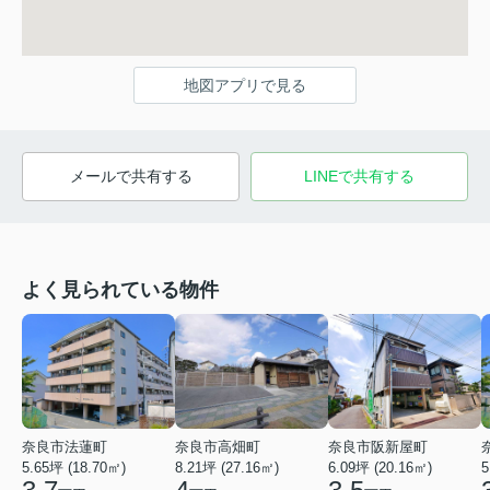
地図アプリで見る
メールで共有する
LINEで共有する
よく見られている物件
奈良市法蓮町
奈良市高畑町
奈良市阪新屋町
5.65坪 (18.70㎡)
8.21坪 (27.16㎡)
6.09坪 (20.16㎡)
5