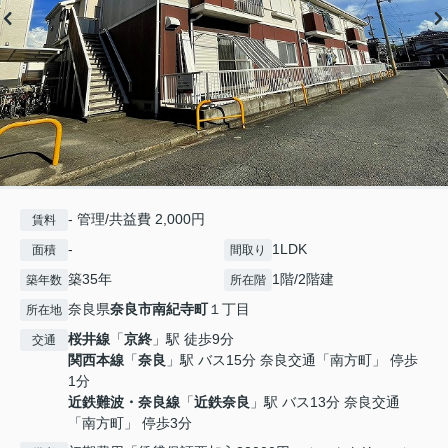
- 管理/共益費 2,000円
賃料
-
1LDK
面積
間取り
築35年
1階/2階建
築年数
所在階
奈良県
奈良市
南紀寺町
１丁目
所在地
桜井線
「
京終
」駅 徒歩9分
交通
関西本線
「
奈良
」駅 バス15分 奈良交通「南方町」 停歩
1分
近鉄難波・奈良線
「
近鉄奈良
」駅 バス13分 奈良交通
「南方町」 停歩3分