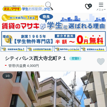
0
メニュー
シティパレス西大寺北町Ｐ１
空室0
-
管理/共益費 4,000円
1
/
3