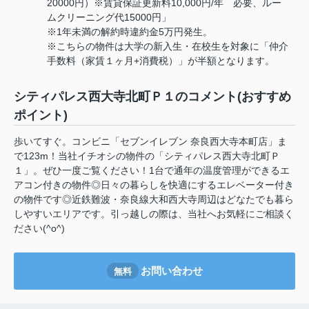
20000円）※賃貸保証更新料10,000円/年 必要、ルー
ムクリーニング代15000円」
※1年未満の解約時違約金5万円発生。
※こちらの物件は大学の新入生・在校生を対象に「仲介
手数料（家賃１ヶ月+消費税）」が半額となります。
シティパレス西大寺北町Ｐ１のコメント(おすすめ
ポイント)
歩いてすぐ。コンビニ「セブンイレブン 奈良西大寺本町店」ま
で123m！当社イチオシの物件の「シティパレス西大寺北町Ｐ
１」。ぜひ一度ご覧ください！1台で通年の温度管理ができるエ
アコン付きの物件◎日々の暮らしを快適にするエレベーター付き
の物件です◎近鉄難波・奈良線大和西大寺周辺はどなたでも暮ら
しやすいエリアです。引っ越しの際は、当社へお気軽にご相談く
ださい(^o^)
お問い合わせ
無料