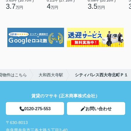
5.65坪 (18.70㎡)
8.21坪 (27.16㎡)
6.09坪 (20.16㎡)
5
3.7
4
3.5
万円
万円
万円
貸物件はこちら
大和西大寺駅
シティパレス西大寺北町Ｐ１
賃貸のマサキ (正木商事株式会社）
0120-275-553
お問い合わせ
〒630-8013
奈良県奈良市三条大路５丁目2-40