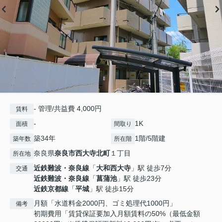
- 管理/共益費 4,000円
賃料
-
1K
面積
間取り
築34年
1階/5階建
築年数
所在階
奈良県
奈良市
西大寺北町
１丁目
所在地
近鉄難波・奈良線
「
大和西大寺
」駅 徒歩7分
交通
近鉄難波・奈良線
「
菖蒲池
」駅 徒歩23分
近鉄京都線
「
平城
」駅 徒歩15分
月額「水道料金2000円、ゴミ処理代1000円」
備考
初期費用「賃貸保証要加入月額賃料の50%（最低金額