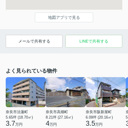
地図アプリで見る
メールで共有する
LINEで共有する
よく見られている物件
奈良市法蓮町
奈良市高畑町
奈良市阪新屋町
5.65坪 (18.70㎡)
8.21坪 (27.16㎡)
6.09坪 (20.16㎡)
5
3.7
4
3.5
万円
万円
万円