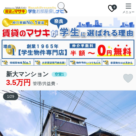
0
メニュー
新大マンション
空室1
3.5万円
管理/共益費 -
1
/
29