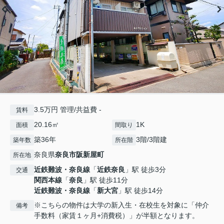
3.5万円 管理/共益費 -
賃料
20.16㎡
1K
面積
間取り
築36年
3階/3階建
築年数
所在階
奈良県
奈良市
阪新屋町
所在地
近鉄難波・奈良線
「
近鉄奈良
」駅 徒歩3分
交通
関西本線
「
奈良
」駅 徒歩11分
近鉄難波・奈良線
「
新大宮
」駅 徒歩14分
※こちらの物件は大学の新入生・在校生を対象に「仲介
備考
手数料（家賃１ヶ月+消費税）」が半額となります。