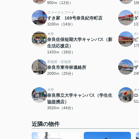
950ｍ（12分）
1
ファーストフード
生
すき家 169号奈良紀寺町店
ダ
1100ｍ（14分）
1
大学
デ
奈良佐保短期大学キャンパス（新
ビ
生活応援店）
1
1433ｍ（18分）
市役所・区役所
デ
奈良市東寺林連絡所
ザ
2000ｍ（25分）
2
大学
ホ
奈良県立大学キャンパス（学生生
ロ
協提携店）
5
3520ｍ（44分）
近隣の物件