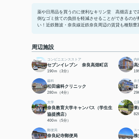
薬や日用品を買うのに便利なキリン堂 高畑店まで2
倒なゴミ捨ての負担を軽減させることができるのが
い！近鉄難波・奈良線近鉄奈良周辺の賃貸も種類豊富にござ
周辺施設
コンビニエンスストア
内
セブンイレブン 奈良高畑町店
高
190ｍ（3分）
1
歯科
弁
松田歯科クリニック
ほ
280ｍ（4分）
2
大学
公
奈良教育大学キャンパス（学生生
東
協提携店）
8
400ｍ（5分）
郵便局
ス
奈良紀寺郵便局
株