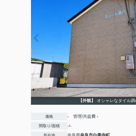
【外観】
オシャレなタイル調
-
管理/共益費
-
価格
-/-
間取り/面積
奈良県
奈良市
白毫寺町
所在地