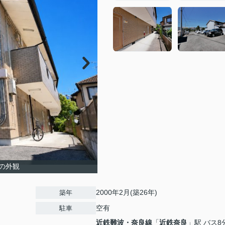
の外観
2000年2月(築26年)
築年
空有
駐車
近鉄難波・奈良線
「
近鉄奈良
」駅 バス8