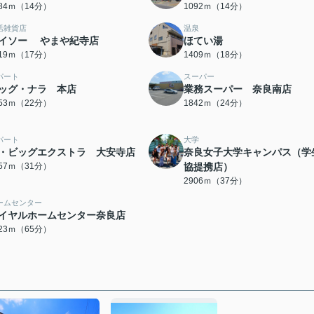
084ｍ（14分）
1092ｍ（14分）
活雑貨店
温泉
イソー やまや紀寺店
ほてい湯
319ｍ（17分）
1409ｍ（18分）
パート
スーパー
ッグ・ナラ 本店
業務スーパー 奈良南店
753ｍ（22分）
1842ｍ（24分）
パート
大学
・ビッグエクストラ 大安寺店
奈良女子大学キャンパス（学
457ｍ（31分）
協提携店）
2906ｍ（37分）
ームセンター
イヤルホームセンター奈良店
123ｍ（65分）