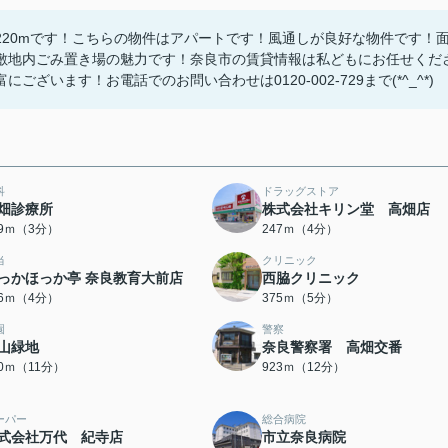
20mです！こちらの物件はアパートです！風通しが良好な物件です！
敷地内ごみ置き場の魅力です！奈良市の賃貸情報は私どもにお任せくだ
います！お電話でのお問い合わせは0120-002-729まで(*^_^*)
科
ドラッグストア
畑診療所
株式会社キリン堂 高畑店
99ｍ（3分）
247ｍ（4分）
当
クリニック
っかほっか亭 奈良教育大前店
西脇クリニック
96ｍ（4分）
375ｍ（5分）
園
警察
山緑地
奈良警察署 高畑交番
20ｍ（11分）
923ｍ（12分）
ーパー
総合病院
式会社万代 紀寺店
市立奈良病院