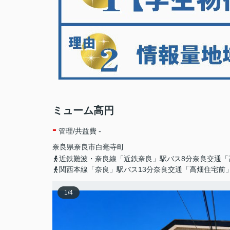
ミューム高円
-
管理/共益費 -
奈良県
奈良市
白毫寺町
近鉄難波・奈良線「近鉄奈良」駅バス8分奈良交通「
関西本線「奈良」駅バス13分奈良交通「高畑住宅前
1
/
4