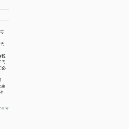
年毎
0円
」
(税
0円
円必
題
校生
消
の見方