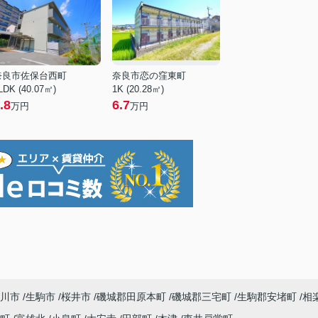
奈良市佐保台西町
奈良市恋の窪東町
LDK (40.07㎡)
1K (20.28㎡)
.8
6.7
万円
万円
川市
生駒市
桜井市
磯城郡田原本町
磯城郡三宅町
生駒郡安堵町
相