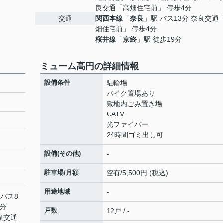
良交通「高畑住宅前」 停歩4分
関西本線
「
奈良
」駅 バス13分 奈良交通
交通
畑住宅前」 停歩4分
桜井線
「
京終
」駅 徒歩19分
ミューム高円の詳細情報
設備条件
駐輪場
バイク置場あり
敷地内ごみ置き場
CATV
光ファイバー
24時間ゴミ出し可
設備(その他)
-
駐車場/月額
空有/5,500円 (税込)
用途地域
-
 バス8
4分
戸数
12戸 / -
奈良交通