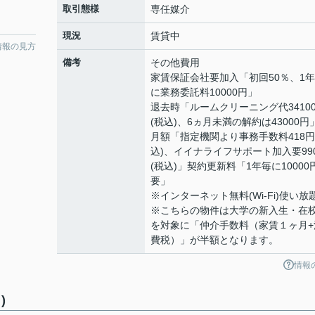
取引態様
専任媒介
現況
賃貸中
情報の見方
備考
その他費用
家賃保証会社要加入「初回50％、1
に業務委託料10000円」
退去時「ルームクリーニング代3410
(税込)、6ヵ月未満の解約は43000円
月額「指定機関より事務手数料418円
込)、イイナライフサポート加入要99
(税込)」契約更新料「1年毎に10000
要」
※インターネット無料(Wi-Fi)使い放
※こちらの物件は大学の新入生・在
を対象に「仲介手数料（家賃１ヶ月+
費税）」が半額となります。
情報
)