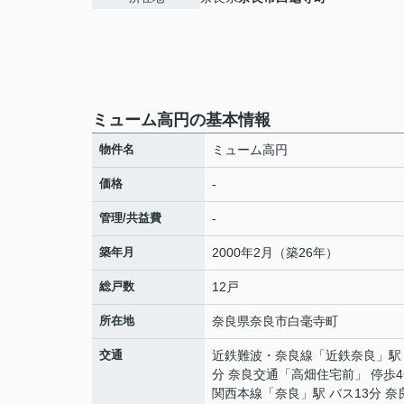
ミューム高円の基本情報
物件名
ミューム高円
価格
-
管理/共益費
-
築年月
2000年2月（築26年）
総戸数
12戸
所在地
奈良県
奈良市
白毫寺町
交通
近鉄難波・奈良線
「
近鉄奈良
」駅
分 奈良交通「高畑住宅前」 停歩
関西本線
「
奈良
」駅 バス13分 