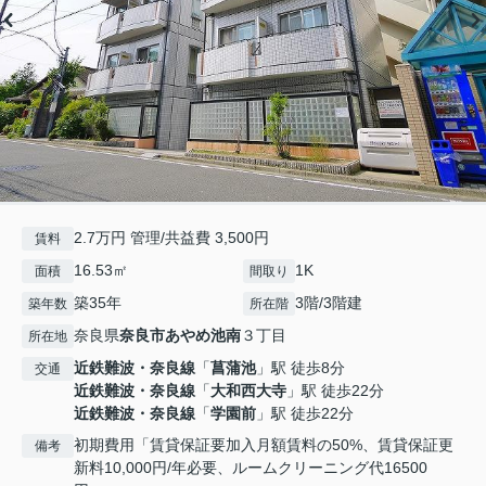
2.7万円 管理/共益費 3,500円
賃料
16.53㎡
1K
面積
間取り
築35年
3階/3階建
築年数
所在階
奈良県
奈良市
あやめ池南
３丁目
所在地
近鉄難波・奈良線
「
菖蒲池
」駅 徒歩8分
交通
近鉄難波・奈良線
「
大和西大寺
」駅 徒歩22分
近鉄難波・奈良線
「
学園前
」駅 徒歩22分
初期費用「賃貸保証要加入月額賃料の50%、賃貸保証更
備考
新料10,000円/年必要、ルームクリーニング代16500