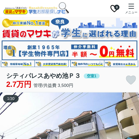
0
メニュー
シティパレスあやめ池Ｐ３
空室1
2.7万円
管理/共益費 3,500円
1
/
30