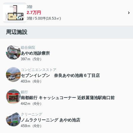
3階
2.7万円
3階 / 5.00坪(16.53㎡)
周辺施設
総合病院
あやめ池診療所
397ｍ（5分）
コンビニエンスストア
セブンイレブン 奈良あやめ池南６丁目店
403ｍ（6分）
銀行
南都銀行 キャッシュコーナー 近鉄菖蒲池駅南口前
442ｍ（6分）
クリーニング
ノムラクリーニング あやめ池店
459ｍ（6分）