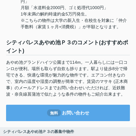
円」
月額「水道料金2000円、ゴミ処理代1000円」
1年未満の解約時違約金5万円発生。
※こちらの物件は大学の新入生・在校生を対象に「仲介
手数料（家賃１ヶ月+消費税）」が半額となります。
シティパレスあやめ池Ｐ３のコメント(おすすめポ
イント)
あやめ池グランドハイツ公園まで114m。一人暮らしには一口コ
ンロが便利。場所も取らず自炊も捗ります。駅より徒歩8分で帰
宅できる、快適な環境が魅力的な物件です。エアコン付きなの
で、室内の温度や湿度の調整が簡単です。賃貸のマサキ (正木商
事）のメールアドレスまでお問い合わせいただければ、近鉄難
波・奈良線菖蒲池で似たような条件の物件もご紹介出来ます。
お問い合わせ
無料
シティパレスあやめ池Ｐ３の募集中物件