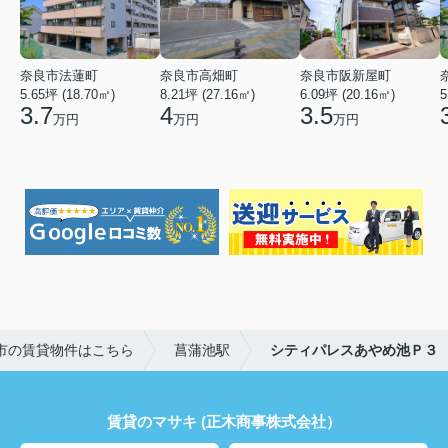
奈良市法蓮町
奈良市高畑町
奈良市阪新屋町
5.65坪 (18.70㎡)
8.21坪 (27.16㎡)
6.09坪 (20.16㎡)
5
3.7
4
3.5
万円
万円
万円
市の賃貸物件はこちら
菖蒲池駅
シティパレスあやめ池Ｐ３
賃貸のマサキ (正木商事株式会社）