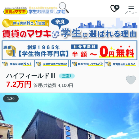
0
メニュー
ハイフィールドⅢ
空室1
7.2万円
管理/共益費 4,100円
1
/
30