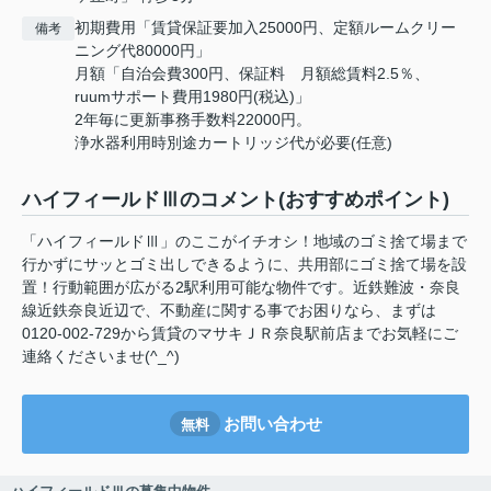
初期費用「賃貸保証要加入25000円、定額ルームクリー
備考
ニング代80000円」
月額「自治会費300円、保証料 月額総賃料2.5％、
ruumサポート費用1980円(税込)」
2年毎に更新事務手数料22000円。
浄水器利用時別途カートリッジ代が必要(任意)
ハイフィールドⅢのコメント(おすすめポイント)
「ハイフィールドⅢ」のここがイチオシ！地域のゴミ捨て場まで
行かずにサッとゴミ出しできるように、共用部にゴミ捨て場を設
置！行動範囲が広がる2駅利用可能な物件です。近鉄難波・奈良
線近鉄奈良近辺で、不動産に関する事でお困りなら、まずは
0120-002-729から賃貸のマサキＪＲ奈良駅前店までお気軽にご
連絡くださいませ(^_^)
お問い合わせ
無料