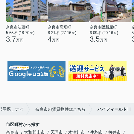
奈良市法蓮町
奈良市高畑町
奈良市阪新屋町
5.65坪 (18.70㎡)
8.21坪 (27.16㎡)
6.09坪 (20.16㎡)
5
3.7
4
3.5
万円
万円
万円
部屋探しナビ
奈良市の賃貸物件はこちら
ハイフィールドⅢ
市区町村から探す
奈良市
大和郡山市
天理市
木津川市
生駒市
桜井市