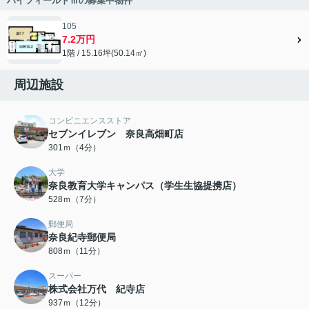
ハイフィールドⅢの募集中物件
105
7.2万円
1階 / 15.16坪(50.14㎡)
周辺施設
コンビニエンスストア
セブンイレブン 奈良高畑町店
301ｍ（4分）
大学
奈良教育大学キャンパス（学生生協提携店）
528ｍ（7分）
郵便局
奈良紀寺郵便局
808ｍ（11分）
スーパー
株式会社万代 紀寺店
937ｍ（12分）