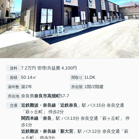
7.2万円 管理/共益費 4,100円
賃料
50.14㎡
1LDK
面積
間取り
築2年
1階/2階建
築年数
所在階
奈良県
奈良市
高畑町
57-7
所在地
近鉄難波・奈良線
「
近鉄奈良
」駅 バス15分 奈良交通
交通
「萩ヶ丘町」 停歩2分
関西本線
「
奈良
」駅 バス13分 奈良交通「萩ヶ丘町」 停
歩1分
近鉄難波・奈良線
「
新大宮
」駅 バス12分 奈良交通「萩
ヶ丘町」 停歩3分