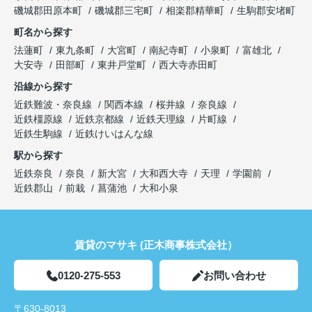
磯城郡田原本町
磯城郡三宅町
相楽郡精華町
生駒郡安堵町
町名から探す
法蓮町
東九条町
大宮町
南紀寺町
小泉町
富雄北
大安寺
田部町
東井戸堂町
西大寺赤田町
沿線から探す
近鉄難波・奈良線
関西本線
桜井線
奈良線
近鉄橿原線
近鉄京都線
近鉄天理線
片町線
近鉄生駒線
近鉄けいはんな線
駅から探す
近鉄奈良
奈良
新大宮
大和西大寺
天理
学園前
近鉄郡山
前栽
菖蒲池
大和小泉
賃貸のマサキ (正木商事株式会社）
0120-275-553
お問い合わせ
〒630-8013