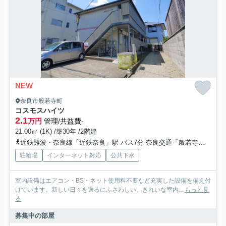
NEW
奈良市般若寺町
コスモスハイツ
2.1
万円
管理/共益費-
21.00㎡ (1K) /築30年 /2階建
近鉄難波・奈良線「近鉄奈良」駅 バス7分 奈良交通「般若寺」 停歩3分
駐輪場
インターネット対応
公共下水
室内設備はエアコン・BS・ネット使用料不要など充実した設備を備え付
けています。新しい日々を送るにふさわしい、きれいな室内...
もっと見
る
募集中の部屋