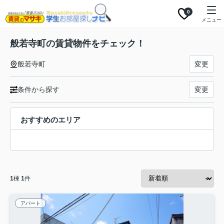
0
メニュー
般若寺町の賃貸物件をチェック！
般若寺町
変更
条件から探す
変更
おすすめのエリア
1
棟
1
件
アパート