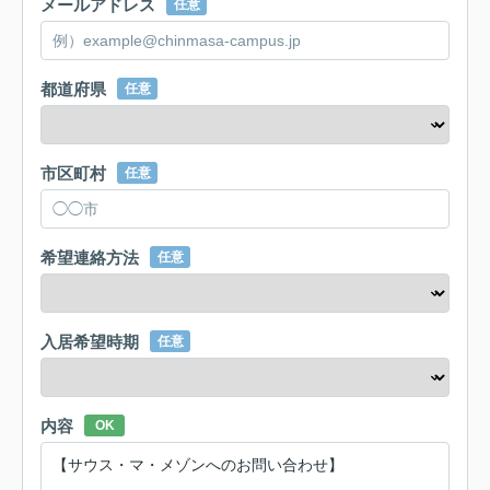
メールアドレス
任意
都道府県
任意
市区町村
任意
希望連絡方法
任意
入居希望時期
任意
内容
OK