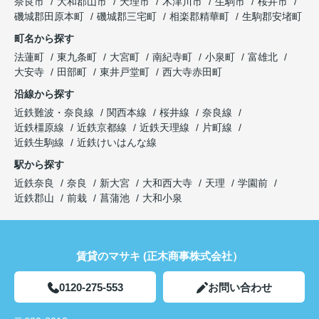
奈良市
大和郡山市
天理市
木津川市
生駒市
桜井市
磯城郡田原本町
磯城郡三宅町
相楽郡精華町
生駒郡安堵町
町名から探す
法蓮町
東九条町
大宮町
南紀寺町
小泉町
富雄北
大安寺
田部町
東井戸堂町
西大寺赤田町
沿線から探す
近鉄難波・奈良線
関西本線
桜井線
奈良線
近鉄橿原線
近鉄京都線
近鉄天理線
片町線
近鉄生駒線
近鉄けいはんな線
駅から探す
近鉄奈良
奈良
新大宮
大和西大寺
天理
学園前
近鉄郡山
前栽
菖蒲池
大和小泉
賃貸のマサキ (正木商事株式会社）
0120-275-553
お問い合わせ