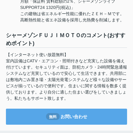
月額「保証料 賃料総額の2％、シャーメゾンライフ
SUPPORT24 1320円(税込)」
この建物は省エネルギー性能に優れたＺＥＨ－Ｍです。
高断熱性能と省エネ設備を採用し光熱費を削減します。
シャーメゾンＦＵＪＩＭＯＴＯのコメント(おすす
めポイント)
【インターネット使い放題無料】
室内設備はCATV・エアコン・照明付きなど充実した設備を備え
付けています。セキュリティ面は、防犯カメラ・24時間緊急通報
システムなど充実しているので安心して生活できます。共用部に
は敷地内ごみ置き場・太陽光発電システムなど様々な設備やサー
ビスが揃っているので便利です。住まいに関する情報を数多く提
供しております。より自分に適した住まい選びをしていきましょ
う。私たちもサポート致します。
お問い合わせ
無料