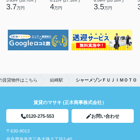
5.65坪 (18.70㎡)
8.21坪 (27.16㎡)
6.09坪 (20.16㎡)
5
3.7
4
3.5
万円
万円
万円
の賃貸物件はこちら
結崎駅
シャーメゾンＦＵＪＩＭＯＴＯ
賃貸のマサキ (正木商事株式会社）
0120-275-553
お問い合わせ
〒630-8013
奈良県奈良市三条大路５丁目2-40