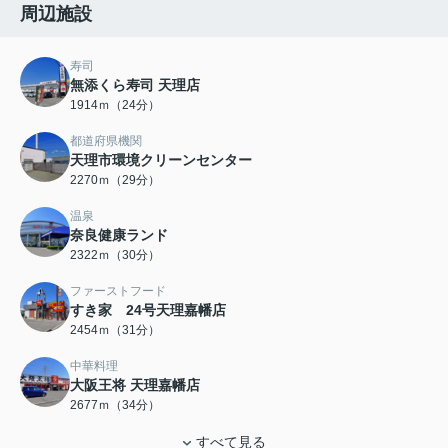
周辺施設
寿司
無添くら寿司 天理店
1914ｍ（24分）
都道府県機関
天理市環境クリーンセンター
2270ｍ（29分）
温泉
奈良健康ランド
2322ｍ（30分）
ファーストフード
すき家 24号天理嘉幡店
2454ｍ（31分）
中華料理
大阪王将 天理嘉幡店
2677ｍ（34分）
すべて見る