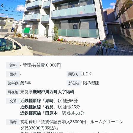
- 管理/共益費 6,000円
賃料
-
1LDK
面積
間取り
築5年
1階/3階建
築年数
所在階
奈良県
磯城郡川西町
大字結崎
所在地
近鉄橿原線
「
結崎
」駅 徒歩6分
交通
近鉄橿原線
「
石見
」駅 徒歩25分
近鉄橿原線
「
田原本
」駅 徒歩63分
初期費用「賃貸保証要加入33000円、ルームクリーニン
備考
グ代33000円(税込)」