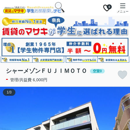
0
メニュー
シャーメゾンＦＵＪＩＭＯＴＯ
空室0
-
管理/共益費 6,000円
1
/
3